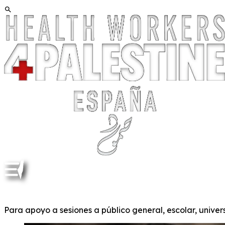
Para apoyo a sesiones a público general, escolar, univers