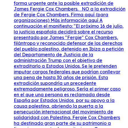
forma urgente ante la posible extradición de
James Fergie Cox Chambers. NO a la extradición
de Fergie Cox Chambers. Firma aquí (para
organizaciones) Más información aquí A
continuación el manifiesto: "El próximo 16 de julio,
la justicia española decidirá sobre el recurso
presentado por James "Fergie" Cox Chambers,
filántropo y reconocido defensor de los derechos
del pueblo palestino, detenido en Ibiza a petición
del Departamento de Justicia de la
administración Trump con el objetivo de
extraditarlo a Estados Unidos. Se le pretenden
imputar cargos federales que podrían conllevar
una pena de hasta 30 años de prisión. Esta
extradición supondría un precedente
extremadamente peligroso. Sería el primer caso
en el que una persona es reclamada desde
España por Estados Unidos por su apoyo a la
causa palestina, abriendo la puerta a la
persecución internacional del movimiento de
solidaridad con Palestina. Fergie Cox Chambers
ha destinado gran parte de su patrimonio a