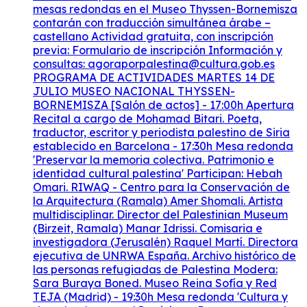
mesas redondas en el Museo Thyssen-Bornemisza
contarán con traducción simultánea árabe –
castellano Actividad gratuita, con inscripción
previa: Formulario de inscripción Información y
consultas: agoraporpalestina@cultura.gob.es
PROGRAMA DE ACTIVIDADES MARTES 14 DE
JULIO MUSEO NACIONAL THYSSEN-
BORNEMISZA [Salón de actos] - 17:00h Apertura
Recital a cargo de Mohamad Bitari. Poeta,
traductor, escritor y periodista palestino de Siria
establecido en Barcelona - 17:30h Mesa redonda
'Preservar la memoria colectiva. Patrimonio e
identidad cultural palestina' Participan: Hebah
Omari. RIWAQ - Centro para la Conservación de
la Arquitectura (Ramala) Amer Shomali. Artista
multidisciplinar. Director del Palestinian Museum
(Birzeit, Ramala) Manar Idrissi. Comisaria e
investigadora (Jerusalén) Raquel Martí. Directora
ejecutiva de UNRWA España. Archivo histórico de
las personas refugiadas de Palestina Modera:
Sara Buraya Boned. Museo Reina Sofía y Red
TEJA (Madrid) - 19:30h Mesa redonda 'Cultura y