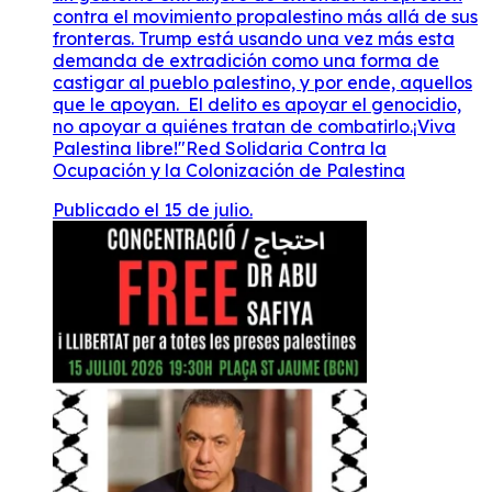
contra el movimiento propalestino más allá de sus
fronteras. Trump está usando una vez más esta
demanda de extradición como una forma de
castigar al pueblo palestino, y por ende, aquellos
que le apoyan. El delito es apoyar el genocidio,
no apoyar a quiénes tratan de combatirlo.¡Viva
Palestina libre!"Red Solidaria Contra la
Ocupación y la Colonización de Palestina
Publicado el 15 de julio.