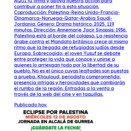
AQUÍ tu firma y apoya nuestra acción para
contribuir a poner fin a esta situación.
Coproducción: Palestina-Reino Unido-Francia-
Dinamarca-Noruega-Qatar-Arabia Saudí-
Jordania. Género: Drama histórico. 2025. 119
minutos. Dirección: Annemarie Jacir Sinopsis: 1936,
Palestina está al borde del colapso. La resistencia
árabe contra el Mandato británico crece al mismo
ritmo que la llegada de refugiados judíos desde
Europa. Sobrecogido, el joven Yusuf se debate
entre proteger la vida que conoce y unirse a
quienes lo arriesgan todo por la libertad de su
pueblo. No es el único cuyas lealtades son puestas
a prueba. Khouloud, periodista comprometida,
presencia intrigas y heroicidades que cambiarán
el rumbo de la región. Entradas a la venta a
través de la web del cine y en taquillas.
Publicado hoy.