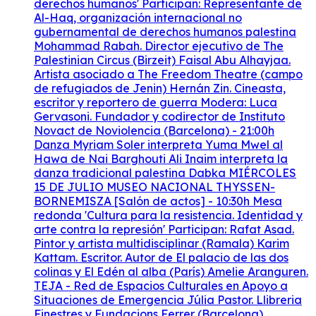
derechos humanos' Participan: Representante de
Al-Haq, organización internacional no
gubernamental de derechos humanos palestina
Mohammad Rabah. Director ejecutivo de The
Palestinian Circus (Birzeit) Faisal Abu Alhayjaa.
Artista asociado a The Freedom Theatre (campo
de refugiados de Jenin) Hernán Zin. Cineasta,
escritor y reportero de guerra Modera: Luca
Gervasoni. Fundador y codirector de Instituto
Novact de Noviolencia (Barcelona) - 21:00h
Danza Myriam Soler interpreta Yuma Mwel al
Hawa de Nai Barghouti Ali Inaim interpreta la
danza tradicional palestina Dabka MIÉRCOLES
15 DE JULIO MUSEO NACIONAL THYSSEN-
BORNEMISZA [Salón de actos] - 10:30h Mesa
redonda 'Cultura para la resistencia. Identidad y
arte contra la represión' Participan: Rafat Asad.
Pintor y artista multidisciplinar (Ramala) Karim
Kattam. Escritor. Autor de El palacio de las dos
colinas y El Edén al alba (París) Amelie Aranguren.
TEJA - Red de Espacios Culturales en Apoyo a
Situaciones de Emergencia Júlia Pastor. Llibreria
Finestres y Fundacions Ferrer (Barcelona)