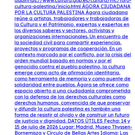
aquíhttps://www.cultura.gob.es/cultura/mc/foro-
cultura-palestina/inicio.html ÁGORA CIUDADANA
POR LA CULTURA PALESTINA Ágora ciudadana
reúne a artistas, trabajadores y trabajadoras de
la Cultura y el Patrimonio, expertas y expertos en
los diversos saberes y sectores, activistas y
organizaciones internacionales. Un encuentro de
la sociedad civil para compartir experiencias,
proyectos y programas de cooperación. En un
contexto marcado por el conflicto, por la crisis del
orden mundial basado en normas y por el
genocidio contra el pueblo palestino, la cultura
emerge como acto de afirmación identitaria,
como herramienta de memoria y como puente de
solidaridad entre pueblos. Ágora se ofrece como
espacio abierto a una ciudadanía comprometida
con la defensa de los derechos culturales como
derechos humanos, convencida de que preservar
y difundir la cultura palestina es también una
forma de resistir al olvido y de construir un futuro
de justicia y dignidad. DATOS ÚTILES Fecha: 14 y
15 de julio de 2026 Lugar: Madrid, Museo Thyssen-
Bornemisza y Círculo de Bellas Artes Idioma: Las