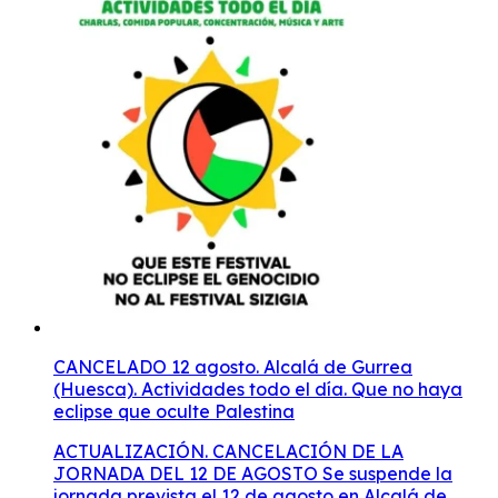
CANCELADO 12 agosto. Alcalá de Gurrea
(Huesca). Actividades todo el día. Que no haya
eclipse que oculte Palestina
ACTUALIZACIÓN. CANCELACIÓN DE LA JORNADA DEL 12 DE AGOSTO Se suspende la jornada prevista el 12 de agosto en Alcalá de Gurrea en solidaridad con PalestinaLos colectivos impulsores de la iniciativa ‘Que este festival no eclipse el genocidio’ han cancelado la jornada cultural prevista para el 12 de agosto en Alcalá de Gurrea, aunque aseguran que mantendrán su campaña de denuncia contra los festivales que, a su juicio, implementan estrategias comerciales que confluyen con la política de lavado de cara cultural israelí. ARAINFO REDACCIÓN06 agosto, 2026. Los colectivos en solidaridad con Palestina implicados en la campaña “Que este festival no eclipse el genocidio” han anunciado la cancelación de la jornada cultural que tenían prevista para el próximo 12 de agosto en Alcalá de Gurrea, después de que el Ayuntamiento denegara el uso de los espacios municipales solicitados para su celebración. En el comunicado, las organizaciones comienzan celebrando “el éxito de la campaña” tras haberse logrado “la cancelación definitiva del macrofestival Sizigia en La Sotonera”. Sin embargo, explican que se han visto “en la obligación de comunicar la cancelación de la jornada cultural” prevista para el día del eclipse debido a la “reciente resolución municipal que deniega el uso de los espacios solicitados para tal fin”. Pese a ello, los colectivos agradecen la actitud inicial del consistorio. “Queremos expresar nuestro agradecimiento al Ayuntamiento de Alcalá de Gurrea, que hace apenas unas semanas nos abrió sus puertas, mostrándonos los espacios municipales y poniéndolos a nuestra disposición para esta jornada”, señalan. Asimismo, subrayan que la iniciativa “no pretendía en ningún caso ser un evento masivo, sino un encuentro de apoyo, charla y convivencia”. En este sentido, consideran que el cambio de postura del Ayuntamiento “ha podido venir motivado por la lógica preocupación que existe en nuestro territorio ante el riesgo extremo de incendios, la sequía persistente y el movimiento de personas previsto para el día del eclipse, factores de seguridad que respetamos”. Los colectivos también valoran “positivamente el compromiso del consistorio al haber presentado alegaciones contra el proyecto del festival Sizigia, sumándose a las voces que alertaban sobre sus deficiencias”.La campaña continúa A pesar de la suspensión de la jornada, aseguran que mantendrán su actividad. “Seguiremos impulsando con firmeza las campañas de información contra otros eventos que mantienen vínculos con el fondo sionismo (como es el caso del Monegros Desert Festival o el Festival Own Spirit) y seguiremos vigilantes en defensa de nuestro territorio y ante cualquier intento de convertirlo en un destino atractivo para el turismo sionista”, afirman. El comunicado concluye con un agradecimiento “a todas las personas, plataformas y colectivos implicados en esta red solidaria que, día a día, sigue trabajando incansablemente para denunciar el genocidio en Palestina y en defensa de nuestro territorio”. “Hoy, a pesar de la cancelación de nuestra jornada el día del eclipse, podemos afirmar con orgullo que ningún festival ha logrado eclipsar el genocidio; una buena noticia para el territorio y una victoria de la organización colectiva”, concluyen. 1 de julio 🇵🇸Desde los colectivos de Aragón con Palestina hemos organizado para el próximo 12 de agosto en Alcalá de Gurrea (Huesca) una jornada por Palestina que esperamos muestre que "ningún festival puede eclipsar un genocidio." 🥗Habrá comida popular, charlas, musíca y hasta bañito refrescante quizás. Programa 12:30 Recibimiento14:00 Comida popular15:30 Charla de Yala Nafarroa a mano de Lidon Soriano17:00 Concentración, reivindicación de la lucha y fortaleza de la red.18:00 Concierto “Pirineo Gypsy Jazz”19:00 Cierre 💦 Contamos con espacios sombreados y también de interior con baños para soportar el calor. ✊🏽A la tarde haremos una concentración para mostrar el rechazo al festival Sizigia. 🌕🌑Habrá tiempo para que cada quién escoja desde dónde y cómo quiere ver el eclipse. En esa zona se verá al 100% entre las 20:30-20:32h. 🕶️Tendremos gafas customizadas con el precioso logo. 👉NO compres en Amazon ✊🏽🇵🇸Vamos a transformar un evento de lavado de cara Sionista en un acto de solidaridad con Palestina ¡Aragón libre de Sionismo! ❤️‍🔥Sabemos que desde otros territorios como Cataluña, Euskal Herria o Galiza se están organizando para acudir. ¡Os esperamos! Una vez más... 🔥QUE ESTE FESTIVAL NO ECLIPSE El GENOCIDIO🔥 Celebra “el poder de la organización colectiva” por la cancelación del Sizigia con una jornada en Alcalá de Gurrea (Huesca)Lugar: Alcalá de Gurrea (Huesca)Fecha: 12/08/2026La jornada se desarrollará el 12 de agosto —coincidiendo con el eclipse— en Alcalá de Gurrea como un acto de apoyo al pueblo palestino. Los colectivos convocantes anuncian la continuidad de la campaña contra el lavado de cara cultural del genocidio a través de festivales musicales realizados en el Alto Aragón. PABLO HÍJAR, 1 julio, 2026. 07:00Última actualización: 02 agosto, 2026. 07:00 Los colectivos de protección de la naturaleza y de solidaridad con Palestina del Alto Aragón han celebrado la cancelación definitiva del macrofestival de La Sotonera, anunciada por la empresa organizadora el viernes de la semana pasada. La cancelación llegaba después de que el INAGA, en una resolución emitida el 20 de julio, apreciara “carencias documentales” y un “insuficiente planteamiento de alternativas” en el proyecto del macrofestival que se pretendía realizar en La Sotonera, un espacio de alto valor ambiental y que cuenta con protección. El organismo público dispuso la obligación de someter el evento a una evaluación ambiental ordinaria y conminaba a los organizadores a realizar una importante batería de cambios y correcciones en su estudio de impacto ambiental. En particular, las plataformas que integran una campaña conjunta que pretende denunciar la instrumentalización de los festivales que se realizan en el territorio altoaragonés para el lavado de cara del genocidio en Palestina, y que arrancó a comienzos de este año, atribuyen este desenlace al trabajo de organización y movilización desarrollado durante los últimos meses. De hecho, su colaboración con los grupos ecologistas y entidades conservacionistas ha sido una de las claves para entender la suspensión del festival. En un comunicado difundido a través de redes sociales y canales de mensajería, sostienen que la suspensión demuestra “el poder de la organización colectiva” y reivindican “el éxito” de la campaña impulsada contra el evento. Las organizaciones anuncian, además, que mantendrán la campaña de boicot contra el fondo de inversión KKR y contra otros festivales que, según denuncian, mantienen relaciones con este fondo o que contratan artistas israelíes en una política comercial de atracción de público proveniente del Estado sionista. En este sentido, señalan que continuarán sus acciones informativas en torno al Monegros Desert Festival, ya celebrado el fin de semana pasado, y al Own Spirit Festival, previsto entre el 2 y el 7 de septiembre en Baldellou (Ribagorza). Ambos festivales han obviado hasta ahora los llamamientos de las organizaciones de solidaridad con Palestina, así como las recomendaciones de la campaña internacional BDS —Boicot, Desinversión y Sanciones— para detener el lavado de cara israelí en Europa a través de la cultura. El primero —Monegros Desert Festival— mantiene al fondo proisraelí como el principal accionista de su matriz empresarial y organizó, de la mano de la DJ canaria Indira Paganotto, un escenario donde, entre otros, han actuado los artistas israelíes Astrix, Captain Hook y Ace Ventura. El segundo —Own Spirit—, organizado por el mismo equipo que el Sizigia, abrió la polémica en Aragón sobre la participación de artistas y público procedente de Israel cuando asistentes denunciaron en septiembre de 2025 la retirada de un pequeño cartel solidario con el pueblo palestino o describieron la presencia de un numeroso público llegado desde la entidad colonial. Hasta entonces, el fenómeno había pasado casi inadvertido. Incentivos fiscales y subvenciones para elRow Esta semana Hordago-El Salto publicaba una pieza de Ahoztar Zelaieta que ponía el foco en las ventajas fiscales que elRow, la matriz que organiza el Monegros Desert Festival y las propias fiestas de elRow, obtendría de la Diputación de Bizkaia después de trasladar su domicilio fiscal desde Catalunya. Este traslado, según sus propios gestores, obedeció únicamente a la voluntad de disfrutar de los incentivos fiscales. El fondo KKR participa en el grupo catalán a través de Superstruct, una de las principales multinacionales dedicadas a la promoción de grandes eventos y que adquirió en 2024. En el artículo, además, desgrana cómo este entramado societario ha penetrado en el propio tejido institucional de la CAV. Las ventajas otorgadas supondrían, según la información publicada, alcanzar deducciones de hasta el 50% del gasto. Además, habrían recibido 195.000 euros en subvenciones directas de la Diputación de Bizkaia (Departamento de Promoción Económica) y un contrato de 83.455 euros del Bilbao Exhibition Center (BEC). Jornada solidaria en Alcalá de Gurrea (Huesca) Las plataformas y colectivos de solidaridad con Palestina llevan dos semanas anunciando que convocan una cita en Alcalá de Gurrea el 12 de agosto como protesta por la celebración del festival Sizigia. Tras su cancelación, han confirmado que mantienen la convocatoria como una jornada de apoyo al pueblo palestino. El programa incluirá comida popular, una charla, actuaciones musicales y una concentración para mostrar su rechazo a las entidades que, según afirman, “apoyan y financian el genocidio”. Anuncian que el evento contará “con espacios sombreados” y las personas que se desplacen a la localidad, si así lo desean, podrán darse “un bañito refrescante” en las piscinas municipales de la localidad. Por último, anuncian que tendrán disponibles “gafas cust