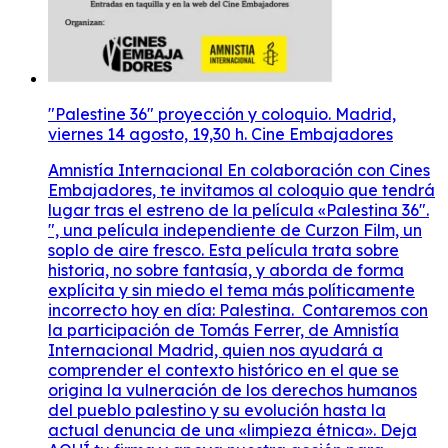
"Palestine 36" proyección y coloquio. Madrid,
viernes 14 agosto, 19,30 h. Cine Embajadores
Amnistía Internacional En colaboración con Cines
Embajadores, te invitamos al coloquio que tendrá
lugar tras el estreno de la película «Palestina 36″.
", ​​una película independiente de Curzon Film, un
soplo de aire fresco. Esta película trata sobre
historia, no sobre fantasía, y aborda de forma
explícita y sin miedo el tema más políticamente
incorrecto hoy en día: Palestina. Contaremos con
la participación de Tomás Ferrer, de Amnistía
Internacional Madrid, quien nos ayudará a
comprender el contexto histórico en el que se
origina la vulneración de los derechos humanos
del pueblo palestino y su evolución hasta la
actual denuncia de una «limpieza étnica». Deja