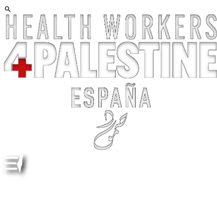
4 JULY JULIO, SATURDAY, SÁBADO, 19,00 H (SPAIN,
ESPAÑA). PALESTINIAN MINISTRY OF HEALTH. GAZA
UPDATE. 1000 DAYS...AND GAZA BLEEDS. 1000 DÍAS Y
GAZA SIGUE SANGRANDO. ENG ESP