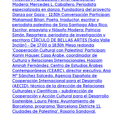
Modera: Mercedes L. Caballero. Periodista
especializada en danza. Fundadora del proyecto
Danza por Gaza - 12:30h Conversación Participan:
Mohamad Bitari. Poeta, traductor, escritor y
periodista palestino de Siria Santiago Alba Rico.
Escritor, ensayista y filósofo Modera: Patricia
Simón. Reportera, periodista de investigación y
escritora CÍRCULO DE BELLAS ARTES [Sala Valle
Inclán] - De 17:00 a 18:30h Mesa redonda
'Cooperación Cultural con Palestina' Participan:
Karim Hauser. Casa Árabe, coordinador de
Cultura y Relaciones Internacionales. Haizam
Amirah Fernández. Centro de Estudios Árabes
Contemporáneos (CEARC), director ejecutivo. Ana
Mª Sánchez Salcedo. Agencia Española de
Cooperación Internacional para el Desarrollo
(AECID), técnico de la dirección de Relaciones
Culturales y Científicas – subdirección de
Cooperación y Acción Cultural para el Desarrollo
Sostenible. Laura Pérez. Ayuntamiento de
Barcelona, programa ‘Barcelona Districte 11,
Ciudades de Palestina’. Rosario Sandoval.