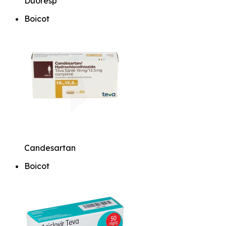
Duoresp
Boicot
Candesartan
Boicot