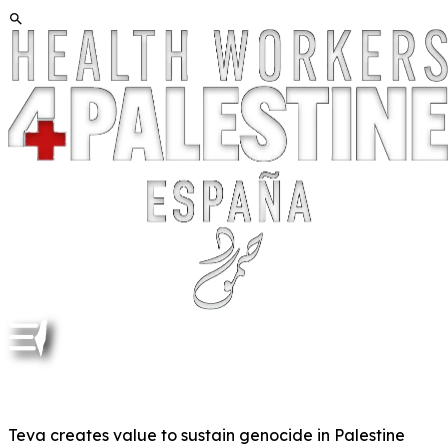
TEVA CREA VALOR PARA SOSTENER EL GENOCIDIO
EN PALESTINA
Teva creates value to sustain genocide in Palestine