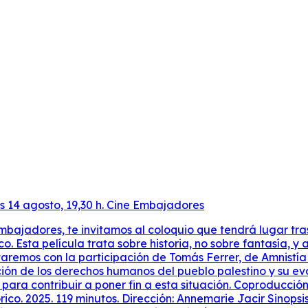
es 14 agosto, 19,30 h. Cine Embajadores
ajadores, te invitamos al coloquio que tendrá lugar tras el
o. Esta película trata sobre historia, no sobre fantasía, 
ntaremos con la participación de Tomás Ferrer, de Amnist
ración de los derechos humanos del pueblo palestino y su e
n para contribuir a poner fin a esta situación. Coproduc
o. 2025. 119 minutos. Dirección: Annemarie Jacir Sinopsis: