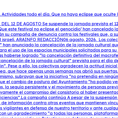
ctividades todo el día. Que no haya eclipse que oculte 
rganización colectiva”, concluyen. 1 de julio 🇵🇸Desde los colectivos de Aragón con Palestina hemos organizado para el próximo 12 de agosto en Alcalá de Gurrea (Huesca) una jornada por Palestina que esperamos muestre que "ningún festival puede eclipsar un genocidio." 🥗Habrá comida popular, charlas, musíca y hasta bañito refrescante quizás. Programa 12:30 Recibimiento14:00 Comida popular15:30 Charla de Yala Nafarroa a mano de Lidon Soriano17:00 Concentración, reivindicación de la lucha y fortaleza de la red.18:00 Concierto “Pirineo Gypsy Jazz”19:00 Cierre 💦 Contamos con espacios sombreados y también de interior con baños para soportar el calor. ✊🏽A la tarde haremos una concentración para mostrar el rechazo al festival Sizigia. 🌕🌑Habrá tiempo para que cada quién escoja desde dónde y cómo quiere ver el eclipse. En esa zona se verá al 100% entre las 20:30-20:32h. 🕶️Tendremos gafas customizadas con el precioso logo. 👉NO compres en Amazon ✊🏽🇵🇸Vamos a transformar un evento de lavado de cara Sionista en un acto de solidaridad con Palestina ¡Aragón libre de Sionismo! ❤️‍🔥Sabemos que desde otros territorios como Cataluña, Euskal Herria o Galiza se están organizando para acudir. ¡Os esperamos! Una vez más... 🔥QUE ESTE FESTIVAL NO ECLIPSE El GENOCIDIO🔥 Celebra “el poder de la organización colectiva” por la cancelación del Sizigia con una jornada en Alcalá de Gurrea (Huesca)Lugar: Alcalá de Gurrea (Huesca)Fecha: 12/08/2026La jornada se desarrollará el 12 de agosto —coincidiendo con el eclipse— en Alcalá de Gurrea como un acto de apoyo al pueblo palestino. Los colectivos convocantes anuncian la continuidad de la campaña contra el lavado de cara cultural del genocidio a través de festivales musicales realizados en el Alto Aragón. PABLO HÍJAR, 1 julio, 2026. 07:00Última actualización: 02 agosto, 2026. 07:00 Los colectivos de protección de la naturaleza y de solidaridad con Palestina del Alto Aragón han celebrado la cancelación definitiva del macrofestival de La Sotonera, anunciada por la empresa organizadora el viernes de la semana pasada. La cancelación llegaba después de que el INAGA, en una resolución emitida el 20 de julio, apreciara “carencias documentales” y un “insuficiente planteamiento de alternativas” en el proyecto del macrofestival que se pretendía realizar en La Sotonera, un espacio de alto valor ambiental y que cuenta con protección. El organismo público dispuso la obligación de someter el evento a una evaluación ambiental ordinaria y conminaba a los organizadores a realizar una importante batería de cambios y correcciones en su estudio de impacto ambiental. En particular, las plataformas que integran una campaña conjunta que pretende denunciar la instrumentalización de los festivales que se realizan en el territorio altoaragonés para el lavado de cara del genocidio en Palestina, y que arrancó a comienzos de este año, atribuyen este desenlace al trabajo de organización y movilización desarrollado durante los últimos meses. De hecho, su colaboración con los grupos ecologistas y entidades conservacionistas ha sido una de las claves para entender la suspensión del festival. En un comunicado difundido a través de redes sociales y canales de mensajería, sostienen que la suspensión demuestra “el poder de la organización colectiva” y reivindican “el éxito” de la campaña impulsada contra el evento. Las organizaciones anuncian, además, que mantendrán la campaña de boicot contra el fondo de inversión KKR y contra otros festivales que, según denuncian, mantienen relaciones con este fondo o que contratan artistas israelíes en una polí