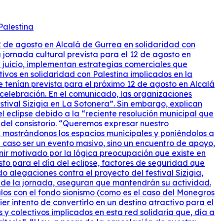
Palestina
tica comercial de atracción de público proveniente del Estado sionista. En este sentido, señalan que continuarán sus acciones informativas en torno al Monegros Desert Festival, ya celebrado el fin de semana pasado, y al Own Spirit Festival, previsto entre el 2 y el 7 de septiembre en Baldellou (Ribagorza). Ambos festivales han obviado hasta ahora los llamamientos de las organizaciones de solidaridad con Palestina, así como las recomendaciones de la campaña internacional BDS —Boicot, Desinversión y Sanciones— para detener el lavado de cara israelí en Europa a través de la cultura. El primero —Monegros Desert Festival— mantiene al fondo proisraelí como el principal accionista de su matriz empresarial y organizó, de la mano de la DJ canaria Indira Paganotto, un escenario donde, entre otros, han actuado los artistas israelíes Astrix, Captain Hook y Ace Ventura. El segundo —Own Spirit—, organizado por el mismo equipo que el Sizigia, abrió la polémica en Aragón sobre la participación de artistas y público procedente de Israel cuando asistentes denunciaron en septiembre de 2025 la retirada de un pequeño cartel solidario con el pueblo palestino o describieron la presencia de un numeroso público llegado desde la entidad colonial. Hasta entonces, el fenómeno había pasado casi inadvertido. Incentivos fiscales y subvenciones para elRow Esta semana Hordago-El Salto publicaba una pieza de Ahoztar Zelaieta que ponía el foco en las ventajas fiscales que elRow, la matriz que organiza el Monegros Desert Festival y las propias fiestas de elRow, obtendría de la Diputación de Bizkaia después de trasladar su domicilio fiscal desde Catalunya. Este traslado, según sus propios gestores, obedeció únicamente a la voluntad de disfrutar de los incentivos fiscales. El fondo KKR participa en el grupo catalán a través de Superstruct, una de las principales multinacionales dedicadas a la promoción de grandes eventos y que adquirió en 2024. En el artículo, además, desgrana cómo este entramado societario ha penetrado en el propio tejido institucional de la CAV. Las ventajas otorgadas supondrían, según la información publicada, alcanzar deducciones de hasta el 50% del gasto. Además, habrían recibido 195.000 euros en subvenciones directas de la Diputación de Bizkaia (Departamento de Promoción Económica) y un contrato de 83.455 euros del Bilbao Exhibition Center (BEC). Jornada solidaria en Alcalá de Gurrea (Huesca) Las plataformas y colectivos de solidaridad con Palestina llevan dos semanas anunciando que convocan una cita en Alcalá de Gurrea el 12 de agosto como protesta por la celebración del festival Sizigia. Tras su cancelación, han confirmado que mantienen la convocatoria como una jornada de apoyo al pueblo palestino. El programa incluirá comida popular, una charla, actuaciones musicales y una concentración para mostrar su rechazo a las entidades que, según afirman, “apoyan y financian el genocidio”. Anuncian que el evento contará “con espacios sombreados” y las personas que se desplacen a la localidad, si así lo desean, podrán darse “un bañito refrescante” en las piscinas municipales de la localidad. Por último, anuncian que tendrán disponibles “gafas cust