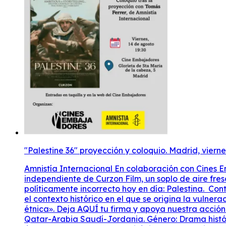
"Palestine 36" proyección y coloquio. Madrid, viern
Amnistía Internacional En colaboración con Cines Emb
independiente de Curzon Film, un soplo de aire fresc
políticamente incorrecto hoy en día: Palestina. Co
el contexto histórico en el que se origina la vulne
étnica». Deja AQUÍ tu firma y apoya nuestra acció
Qatar-Arabia Saudí-Jordania. Género: Drama históric