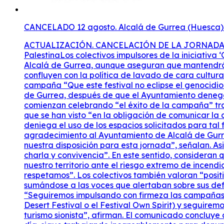
CANCELADO 12 agosto. Alcalá de Gurrea (Huesca). A
ACTUALIZACIÓN. CANCELACIÓN DE LA JORNADA DEL 12 DE AGOSTO Se suspende la jornada prevista el 12 de agosto en Alcalá de Gurrea en solidaridad con PalestinaLos colectivos impulsores de la iniciativa ‘Que este festival no eclipse el genocidio’ han cancelado la jornada cultural prevista para el 12 de agosto en Alcalá de Gurrea, aunque aseguran que mantendrán su campaña de denuncia contra los festivales que, a su juicio, implementan estrategias comerciales que confluyen con la política de lavado de cara cultural israelí. ARAINFO REDACCIÓN06 agosto, 2026. Los colectivos en solidaridad con Palestina implicados en la campaña “Que este festival no eclipse el genocidio” han anunciado la cancelación de la jornada cultural que tenían prevista para el próximo 12 de agosto en Alcalá de Gurrea, después de que el Ayuntamiento denegara el uso de los espacios municipales solicitados para su celebración. En el comunicado, las organizaciones comienzan celebrando “el éxito de la campaña” tras haberse logrado “la cancelación definitiva del macrofestival Sizigia en La Sotonera”. Sin embargo, explican que se han visto “en la obligación de comunicar la cancelación de la jornada cultural” prevista para el día del eclipse debido a la “reciente resolución municipal que deniega el uso de los espacios solicitados para tal fin”. Pese a ello, los colectivos agradecen la actitud inicial del consistorio. “Queremos expresar nuestro agradecimiento al Ayuntamiento de Alcalá de Gurrea, que hace apenas unas semanas nos abrió sus puertas, mostrándonos los espacios municipales y poniéndolos a nuestra disposición para esta jornada”, señalan. Asimismo, subrayan que la iniciativa “no pretendía en ningún caso ser un evento masivo, sino un encuentro de apoyo, charla y convivencia”. En este sentido, consideran que el cambio de postura del Ayuntamiento “ha podido venir motivado por la lógica preocupación que existe en nuestro territorio ante el riesgo extremo de incendios, la sequía persistente y el movimiento de personas previsto para el día del eclipse, factores de seguridad que respetamos”. Los colectivos también valoran “positivamente el compromiso del consistorio al haber presentado alegaciones contra el proyecto del festival Sizigia, sumándose a las voces que alertaban sobre sus deficiencias”.La campaña continúa A pesar de la suspensión de la jornada, aseguran que mantendrán su actividad. “Seguiremos impulsando con firmeza las campañas de información contra otros eventos que mantienen vínculos con el fondo sionismo (como es el caso del Monegros Desert Festival o el Festival Own Spirit) y seguiremos vigilantes en defensa de nuestro territorio y ante cualquier intento de convertirlo en un destino atractivo para el turismo sionista”, afirman. El comunicado concluye con un agradecimiento “a todas las personas, plataformas y colectivos implicados en esta red solidaria que, día a día, sigue trabajando incansablemente para denunciar el genocidio en Palestina y en defensa de nuestro territorio”. “Hoy, a pesar de la cancelación de nuestra jornada el día del eclipse, podemos afirmar con orgullo que ningún festival ha logrado eclipsar el genocidio; una buena noticia para el territorio y una victoria de la o