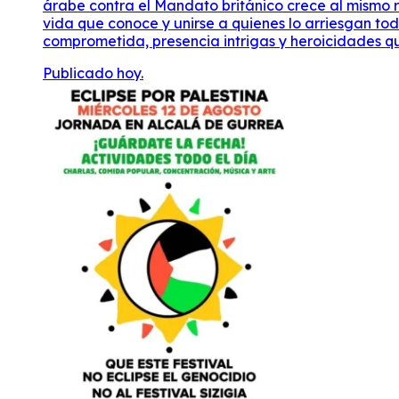
árabe contra el Mandato británico crece al mismo r
vida que conoce y unirse a quienes lo arriesgan tod
comprometida, presencia intrigas y heroicidades que
Publicado hoy.