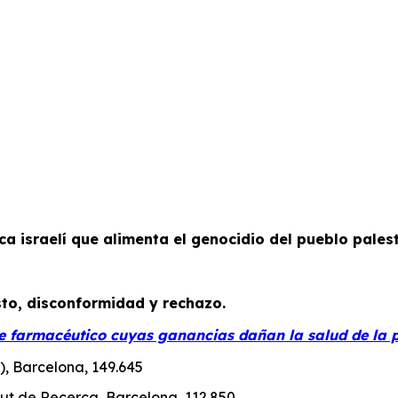
a israelí que alimenta el genocidio del pueblo palest
sto, disconformidad y rechazo.
e farmacéutico cuyas ganancias dañan la salud de la p
, Barcelona, 149.645
itut de Recerca, Barcelona, 112.850