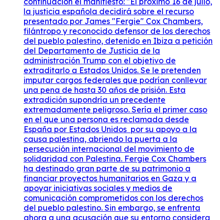
continuación el manifiesto: "El próximo 16 de julio,
la justicia española decidirá sobre el recurso
presentado por James "Fergie" Cox Chambers,
filántropo y reconocido defensor de los derechos
del pueblo palestino, detenido en Ibiza a petición
del Departamento de Justicia de la
administración Trump con el objetivo de
extraditarlo a Estados Unidos. Se le pretenden
imputar cargos federales que podrían conllevar
una pena de hasta 30 años de prisión. Esta
extradición supondría un precedente
extremadamente peligroso. Sería el primer caso
en el que una persona es reclamada desde
España por Estados Unidos por su apoyo a la
causa palestina, abriendo la puerta a la
persecución internacional del movimiento de
solidaridad con Palestina. Fergie Cox Chambers
ha destinado gran parte de su patrimonio a
financiar proyectos humanitarios en Gaza y a
apoyar iniciativas sociales y medios de
comunicación comprometidos con los derechos
del pueblo palestino. Sin embargo, se enfrenta
ahora a una acusación que su entorno considera