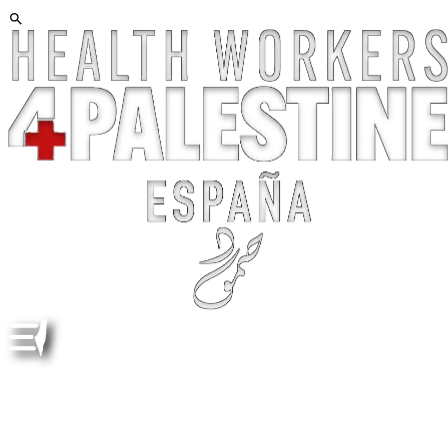
DENUNCIA Y EXIGENCIA DE RESPONSABILIDADES
POR LAS TORTURAS A PARTICIPANTES
SECUESTRADOS POR ISRAEL, Y A TODO PRESO EN
CÁRCELES ISRAELÍES.