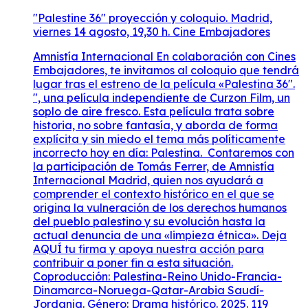
"Palestine 36" proyección y coloquio. Madrid,
viernes 14 agosto, 19,30 h. Cine Embajadores
Amnistía Internacional En colaboración con Cines
Embajadores, te invitamos al coloquio que tendrá
lugar tras el estreno de la película «Palestina 36″.
", ​​una película independiente de Curzon Film, un
soplo de aire fresco. Esta película trata sobre
historia, no sobre fantasía, y aborda de forma
explícita y sin miedo el tema más políticamente
incorrecto hoy en día: Palestina. Contaremos con
la participación de Tomás Ferrer, de Amnistía
Internacional Madrid, quien nos ayudará a
comprender el contexto histórico en el que se
origina la vulneración de los derechos humanos
del pueblo palestino y su evolución hasta la
actual denuncia de una «limpieza étnica». Deja
AQUÍ tu firma y apoya nuestra acción para
contribuir a poner fin a esta situación.
Coproducción: Palestina-Reino Unido-Francia-
Dinamarca-Noruega-Qatar-Arabia Saudí-
Jordania. Género: Drama histórico. 2025. 119