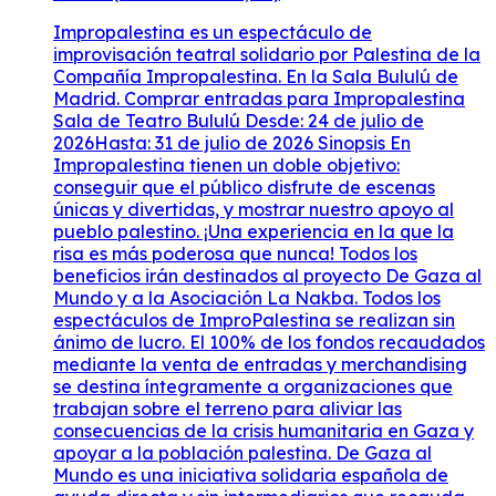
Impropalestina es un espectáculo de
improvisación teatral solidario por Palestina de la
Compañía Impropalestina. En la Sala Bululú de
Madrid. Comprar entradas para Impropalestina
Sala de Teatro Bululú Desde: 24 de julio de
2026Hasta: 31 de julio de 2026 Sinopsis En
Impropalestina tienen un doble objetivo:
conseguir que el público disfrute de escenas
únicas y divertidas, y mostrar nuestro apoyo al
pueblo palestino. ¡Una experiencia en la que la
risa es más poderosa que nunca! Todos los
beneficios irán destinados al proyecto De Gaza al
Mundo y a la Asociación La Nakba. Todos los
espectáculos de ImproPalestina se realizan sin
ánimo de lucro. El 100% de los fondos recaudados
mediante la venta de entradas y merchandising
se destina íntegramente a organizaciones que
trabajan sobre el terreno para aliviar las
consecuencias de la crisis humanitaria en Gaza y
apoyar a la población palestina. De Gaza al
Mundo es una iniciativa solidaria española de