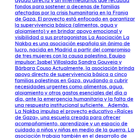
ayuda directa y sin intermediarios que recauda
fondos para sostener a decenas de familias
afectadas por la crisis humanitaria en la Franja
de Gaza. El proyecto está enfocado en garantizar
la supervivencia básica (alimentos, agua y
alojamiento) y en brindar apoyo emocional y
visibilidad a sus protagonistas La Asociación La
Nakba es una asociación española sin ánimo de
lucro, nacida en Madrid a partir del compromiso
de tres mujeres con la causa palestina. Equipo
impulsor: Isabel Villoslada Sandra Gouveia y
Bárbara Couso Actualmente, la asociación brinda
apoyo directo de supervivencia básica a cinco
familias palestinas en Gaza, ayudando a cubrir
necesidades urgentes como alimentos, agua,
alojamiento y otros gastos esenciales del día a
día, ante la emergencia humanitaria y la falta de
una respuesta institucional suficiente. Además,
La Nakba impulsa el proyecto educativo «Raíces
de Gaza», una escuela creada para ofrecer
acompañamiento, aprendizaje y un espacio de
cuidado a niños y niñas en medio de la guerra. La
asociación trabaja también en el desarrollo de