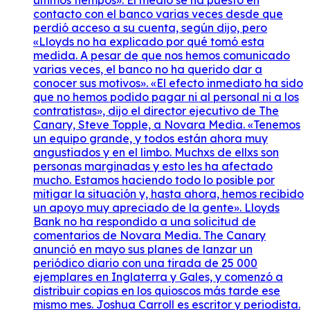
últimos tiempos». El medio se ha puesto en
contacto con el banco varias veces desde que
perdió acceso a su cuenta, según dijo, pero
«Lloyds no ha explicado por qué tomó esta
medida. A pesar de que nos hemos comunicado
varias veces, el banco no ha querido dar a
conocer sus motivos». «El efecto inmediato ha sido
que no hemos podido pagar ni al personal ni a los
contratistas», dijo el director ejecutivo de The
Canary, Steve Topple, a Novara Media. «Tenemos
un equipo grande, y todos están ahora muy
angustiados y en el limbo. Muchxs de ellxs son
personas marginadas y esto les ha afectado
mucho. Estamos haciendo todo lo posible por
mitigar la situación y, hasta ahora, hemos recibido
un apoyo muy apreciado de la gente». Lloyds
Bank no ha respondido a una solicitud de
comentarios de Novara Media. The Canary
anunció en mayo sus planes de lanzar un
periódico diario con una tirada de 25 000
ejemplares en Inglaterra y Gales, y comenzó a
distribuir copias en los quioscos más tarde ese
mismo mes. Joshua Carroll es escritor y periodista.