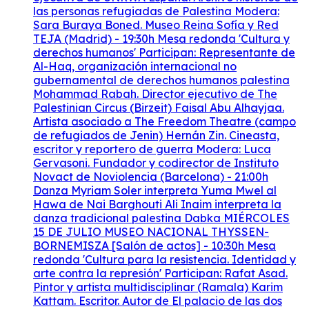
las personas refugiadas de Palestina Modera:
Sara Buraya Boned. Museo Reina Sofía y Red
TEJA (Madrid) - 19:30h Mesa redonda 'Cultura y
derechos humanos' Participan: Representante de
Al-Haq, organización internacional no
gubernamental de derechos humanos palestina
Mohammad Rabah. Director ejecutivo de The
Palestinian Circus (Birzeit) Faisal Abu Alhayjaa.
Artista asociado a The Freedom Theatre (campo
de refugiados de Jenin) Hernán Zin. Cineasta,
escritor y reportero de guerra Modera: Luca
Gervasoni. Fundador y codirector de Instituto
Novact de Noviolencia (Barcelona) - 21:00h
Danza Myriam Soler interpreta Yuma Mwel al
Hawa de Nai Barghouti Ali Inaim interpreta la
danza tradicional palestina Dabka MIÉRCOLES
15 DE JULIO MUSEO NACIONAL THYSSEN-
BORNEMISZA [Salón de actos] - 10:30h Mesa
redonda 'Cultura para la resistencia. Identidad y
arte contra la represión' Participan: Rafat Asad.
Pintor y artista multidisciplinar (Ramala) Karim
Kattam. Escritor. Autor de El palacio de las dos