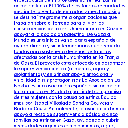
ánimo de lucro. El 100% de los fondos recaudados
mediante la venta de entradas y merchandising
se destina íntegramente a organizaciones que
trabajan sobre el terreno para aliviar las
consecuencias de la crisis humanitaria en Gaza y
apoyar a la población palestina. De Gaza al
Mundo es una iniciativa solidaria española de
ayuda directa y sin intermediarios que recauda
fondos para sostener a decenas de familias
afectadas por la crisis humanitaria en la Franja
de Gaza. El proyecto está enfocado en garantizar
la supervivencia básica (alimentos, agua y
alojamiento) y en brindar apoyo emocional y
visibilidad a sus protagonistas La Asociación La
Nakba es una asociación española sin ánimo de
lucro, nacida en Madrid a partir del compromiso
de tres mujeres con la causa palestina. Equipo
impulsor: Isabel Villoslada Sandra Gouveia y
Bárbara Couso Actualmente, la asociación brinda
apoyo directo de supervivencia básica a cinco
familias palestinas en Gaza, ayudando a cubrir
necesidades urgentes como alimentos, agua,