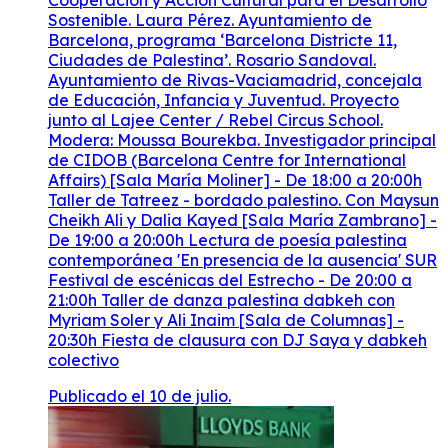
Sostenible. Laura Pérez. Ayuntamiento de
Barcelona, programa ‘Barcelona Districte 11,
Ciudades de Palestina’. Rosario Sandoval.
Ayuntamiento de Rivas-Vaciamadrid, concejala
de Educación, Infancia y Juventud. Proyecto
junto al Lajee Center / Rebel Circus School.
Modera: Moussa Bourekba. Investigador principal
de CIDOB (Barcelona Centre for International
Affairs) [Sala María Moliner] - De 18:00 a 20:00h
Taller de Tatreez - bordado palestino. Con Maysun
Cheikh Ali y Dalia Kayed [Sala María Zambrano] -
De 19:00 a 20:00h Lectura de poesía palestina
contemporánea 'En presencia de la ausencia' SUR
Festival de escénicas del Estrecho - De 20:00 a
21:00h Taller de danza palestina dabkeh con
Myriam Soler y Ali Inaim [Sala de Columnas] -
20:30h Fiesta de clausura con DJ Saya y dabkeh
colectivo
Publicado el 10 de julio.