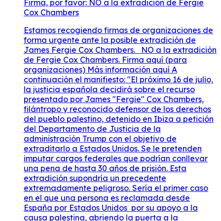
Firma, por favor: NO a la extradición de Fergie
Cox Chambers
Estamos recogiendo firmas de organizaciones de
forma urgente ante la posible extradición de
James Fergie Cox Chambers. NO a la extradición
de Fergie Cox Chambers. Firma aquí (para
organizaciones) Más información aquí A
continuación el manifiesto: "El próximo 16 de julio,
la justicia española decidirá sobre el recurso
presentado por James "Fergie" Cox Chambers,
filántropo y reconocido defensor de los derechos
del pueblo palestino, detenido en Ibiza a petición
del Departamento de Justicia de la
administración Trump con el objetivo de
extraditarlo a Estados Unidos. Se le pretenden
imputar cargos federales que podrían conllevar
una pena de hasta 30 años de prisión. Esta
extradición supondría un precedente
extremadamente peligroso. Sería el primer caso
en el que una persona es reclamada desde
España por Estados Unidos por su apoyo a la
causa palestina, abriendo la puerta a la