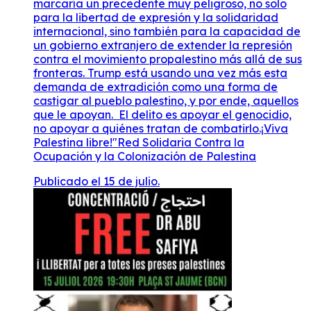
marcaría un precedente muy peligroso, no solo
para la libertad de expresión y la solidaridad
internacional, sino también para la capacidad de
un gobierno extranjero de extender la represión
contra el movimiento propalestino más allá de sus
fronteras. Trump está usando una vez más esta
demanda de extradición como una forma de
castigar al pueblo palestino, y por ende, aquellos
que le apoyan. El delito es apoyar el genocidio,
no apoyar a quiénes tratan de combatirlo.¡Viva
Palestina libre!"Red Solidaria Contra la
Ocupación y la Colonización de Palestina
Publicado el 15 de julio.