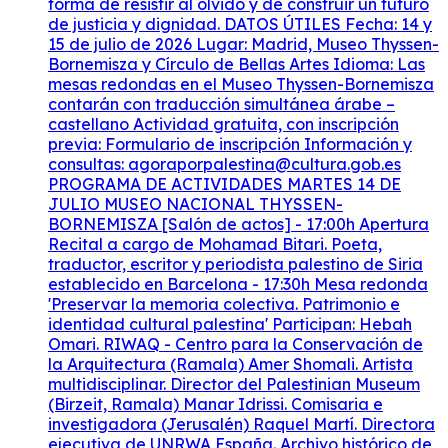
forma de resistir al olvido y de construir un futuro
de justicia y dignidad. DATOS ÚTILES Fecha: 14 y
15 de julio de 2026 Lugar: Madrid, Museo Thyssen-
Bornemisza y Círculo de Bellas Artes Idioma: Las
mesas redondas en el Museo Thyssen-Bornemisza
contarán con traducción simultánea árabe –
castellano Actividad gratuita, con inscripción
previa: Formulario de inscripción Información y
consultas: agoraporpalestina@cultura.gob.es
PROGRAMA DE ACTIVIDADES MARTES 14 DE
JULIO MUSEO NACIONAL THYSSEN-
BORNEMISZA [Salón de actos] - 17:00h Apertura
Recital a cargo de Mohamad Bitari. Poeta,
traductor, escritor y periodista palestino de Siria
establecido en Barcelona - 17:30h Mesa redonda
'Preservar la memoria colectiva. Patrimonio e
identidad cultural palestina' Participan: Hebah
Omari. RIWAQ - Centro para la Conservación de
la Arquitectura (Ramala) Amer Shomali. Artista
multidisciplinar. Director del Palestinian Museum
(Birzeit, Ramala) Manar Idrissi. Comisaria e
investigadora (Jerusalén) Raquel Martí. Directora
ejecutiva de UNRWA España. Archivo histórico de