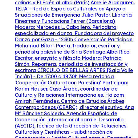
colinas y El Edén al alba (París) Amelie Aranguren.
TEJA - Red de Espacios Culturales en Apoyo a
Situaciones de Emergencia Júlia Pastor. Llibreria
Finestres y Fundacions Ferrer (Barcelona)
Modera: Mercedes L. Caballero. Periodista
especializada en danza. Fundadora del proyecto
Danza por Gaza - 12:30h Conversación Participan:
Mohamad Bitari. Poeta, traductor, escritor y
periodista palestino de Siria Santiago Alba Rico.
Escritor, ensayista y filósofo Modera: Patricia
Simón. Reportera, periodista de investigación y
escritora CÍRCULO DE BELLAS ARTES [Sala Valle
Inclán] - De 17:00 a 18:30h Mesa redonda
'Cooperación Cultural con Palestina' Participan:
Karim Hauser. Casa Árabe, coordinador de
Cultura y Relaciones Internacionales. Haizam
Amirah Fernández. Centro de Estudios Árabes
Contemporáneos (CEARC), director ejecutivo. Ana
Mª Sánchez Salcedo. Agencia Española de
Cooperación Internacional para el Desarrollo
(AECID), técnico de la dirección de Relaciones
Culturales y Científicas – subdirección de
Cooperación y Acción Cultural para el Desarrollo