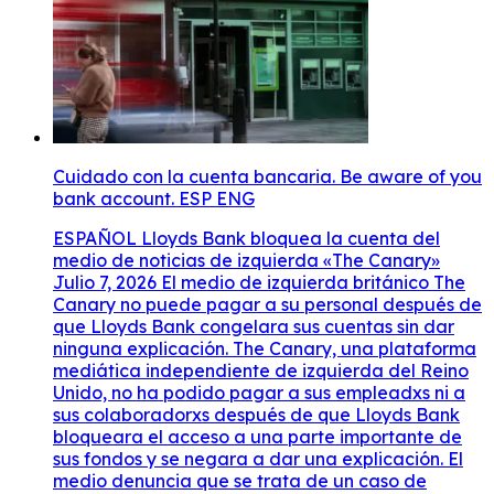
Cuidado con la cuenta bancaria. Be aware of you
bank account. ESP ENG
ESPAÑOL Lloyds Bank bloquea la cuenta del
medio de noticias de izquierda «The Canary»
Julio 7, 2026 El medio de izquierda británico The
Canary no puede pagar a su personal después de
que Lloyds Bank congelara sus cuentas sin dar
ninguna explicación. The Canary, una plataforma
mediática independiente de izquierda del Reino
Unido, no ha podido pagar a sus empleadxs ni a
sus colaboradorxs después de que Lloyds Bank
bloqueara el acceso a una parte importante de
sus fondos y se negara a dar una explicación. El
medio denuncia que se trata de un caso de