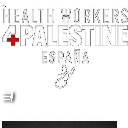
ENCUENTRO, TOLEDO, 2 MARZO 2026. "PALESTINA:
SITUACIÓN ACTUAL". CON RAJÍ MOHREZ MUVDI