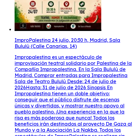
ImproPalestina 24 julio, 20:30 h, Madrid, Sala
Bululú (Calle Canarias, 14)
Impropalestina es un espectáculo de
improvisación teatral solidario por Palestina de la
Compañía Impropalestina. En la Sala Bululú de
Madrid. Comprar entradas para Impropalestina
Sala de Teatro Bululú Desde: 24 de julio de
2026Hasta: 31 de julio de 2026 Sinopsis En
Impropalestina tienen un doble objetivo:
conseguir que el público disfrute de escenas
únicas y divertidas, y mostrar nuestro apoyo al
pueblo palestino. ¡Una experiencia en la que la
risa es más poderosa que nunca! Todos los
beneficios irán destinados al proyecto De Gaza al
Mundo y a la Asociación La Nakba. Todos los
espectáculos de ImproPalestina se realizan sin