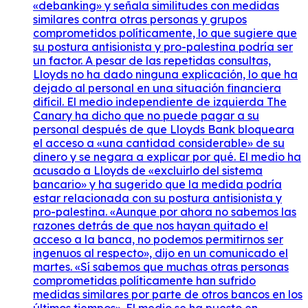
«debanking» y señala similitudes con medidas
similares contra otras personas y grupos
comprometidos políticamente, lo que sugiere que
su postura antisionista y pro-palestina podría ser
un factor. A pesar de las repetidas consultas,
Lloyds no ha dado ninguna explicación, lo que ha
dejado al personal en una situación financiera
difícil. El medio independiente de izquierda The
Canary ha dicho que no puede pagar a su
personal después de que Lloyds Bank bloqueara
el acceso a «una cantidad considerable» de su
dinero y se negara a explicar por qué. El medio ha
acusado a Lloyds de «excluirlo del sistema
bancario» y ha sugerido que la medida podría
estar relacionada con su postura antisionista y
pro-palestina. «Aunque por ahora no sabemos las
razones detrás de que nos hayan quitado el
acceso a la banca, no podemos permitirnos ser
ingenuos al respecto», dijo en un comunicado el
martes. «Sí sabemos que muchas otras personas
comprometidas políticamente han sufrido
medidas similares por parte de otros bancos en los