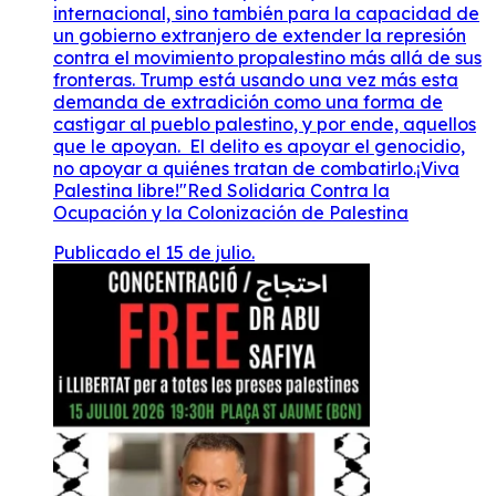
internacional, sino también para la capacidad de
un gobierno extranjero de extender la represión
contra el movimiento propalestino más allá de sus
fronteras. Trump está usando una vez más esta
demanda de extradición como una forma de
castigar al pueblo palestino, y por ende, aquellos
que le apoyan. El delito es apoyar el genocidio,
no apoyar a quiénes tratan de combatirlo.¡Viva
Palestina libre!"Red Solidaria Contra la
Ocupación y la Colonización de Palestina
Publicado el 15 de julio.