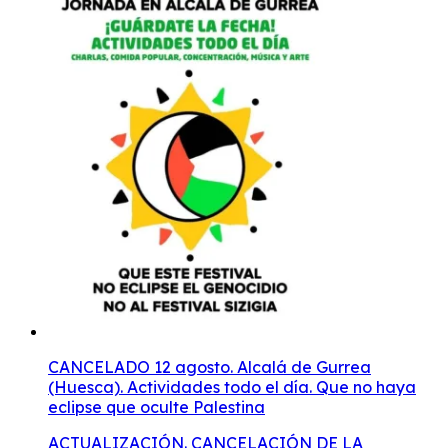
CANCELADO 12 agosto. Alcalá de Gurrea
(Huesca). Actividades todo el día. Que no haya
eclipse que oculte Palestina
ACTUALIZACIÓN. CANCELACIÓN DE LA JORNADA DEL 12 DE AGOSTO Se suspende la jornada prevista el 12 de agosto en Alcalá de Gurrea en solidaridad con PalestinaLos colectivos impulsores de la iniciativa ‘Que este festival no eclipse el genocidio’ han cancelado la jornada cultural prevista para el 12 de agosto en Alcalá de Gurrea, aunque aseguran que mantendrán su campaña de denuncia contra los festivales que, a su juicio, implementan estrategias comerciales que confluyen con la política de lavado de cara cultural israelí. ARAINFO REDACCIÓN06 agosto, 2026. Los colectivos en solidaridad con Palestina implicados en la campaña “Que este festival no eclipse el genocidio” han anunciado la cancelación de la jornada cultural que tenían prevista para el próximo 12 de agosto en Alcalá de Gurrea, después de que el Ayuntamiento denegara el uso de los espacios municipales solicitados para su celebración. En el comunicado, las organizaciones comienzan celebrando “el éxito de la campaña” tras haberse logrado “la cancelación definitiva del macrofestival Sizigia en La Sotonera”. Sin embargo, explican que se han visto “en la obligación de comunicar la cancelación de la jornada cultural” prevista para el día del eclipse debido a la “reciente resolución municipal que deniega el uso de los espacios solicitados para tal fin”. Pese a ello, los colectivos agradecen la actitud inicial del consistorio. “Queremos expresar nuestro agradecimiento al Ayuntamiento de Alcalá de Gurrea, que hace apenas unas semanas nos abrió sus puertas, mostrándonos los espacios municipales y poniéndolos a nuestra disposición para esta jornada”, señalan. Asimismo, subrayan que la iniciativa “no pretendía en ningún caso ser un evento masivo, sino un encuentro de apoyo, charla y convivencia”. En este sentido, consideran que el cambio de postura del Ayuntamiento “ha podido venir motivado por la lógica preocupación que existe en nuestro territorio ante el riesgo extremo de incendios, la sequía persistente y el movimiento de personas previsto para el día del eclipse, factores de seguridad que respetamos”. Los colectivos también valoran “positivamente el compromiso del consistorio al haber presentado alegaciones contra el proyecto del festival Sizigia, sumándose a las voces que alertaban sobre sus deficiencias”.La campaña continúa A pesar de la suspensión de la jornada, aseguran que mantendrán su actividad. “Seguiremos impulsando con firmeza las campañas de información contra otros eventos que mantienen vínculos con el fondo sionismo (como es el caso del Monegros Desert Festival o el Festival Own Spirit) y seguiremos vigilantes en defensa de nuestro territorio y ante cualquier intento de convertirlo en un destino atractivo para el turismo sionista”, afirman. El comunicado concluye con un agradecimiento “a todas las personas, plataformas y colectivos implicados en esta red solidaria que, día a día, sigue trabajando incansablemente para denunciar el genocidio en Palestina y en defensa de nuestro territorio”. “Hoy, a pesar de la cancelación de nuestra jornada el día del eclipse, podemos afirmar con orgullo que ningún festival ha logrado eclipsar el genocidio; una buena noticia para el territorio y una victoria de la organización colectiva”, concluyen. 1 de julio 🇵🇸Desde los colectivos de Aragón con Palestina hemos organizado para el próximo 12 de agosto en Alcalá de Gurrea (Huesca) una jornada por Palestina que esperamos muestre que "ningún festival puede eclipsar un genocidio." 🥗Habrá comida popular, charlas, musíca y hasta bañito refrescante quizás. Programa 12:30 Recibimiento14:00 Comida popular15:30 Charla de Yala Nafarroa a mano de Lidon Soriano17:00 Concentración, reivindicación de la lucha y fortaleza de la red.18:00 Concierto “Pirineo Gypsy Jazz”19:00 Cierre 💦 Contamos con espacios sombreados y también de interior con baños para soportar el calor. ✊🏽A la tarde haremos una concentración para mostrar el rechazo al festival Sizigia. 🌕🌑Habrá tiempo para que cada quién escoja desde dónde y cómo quiere ver el eclipse. En esa zona se verá al 100% entre las 20:30-20:32h. 🕶️Tendremos gafas customizadas con el precioso logo. 👉NO compres en Amazon ✊🏽🇵🇸Vamos a transformar un evento de lavado de cara Sionista en un acto de solidaridad con Palestina ¡Aragón libre de Sionismo! ❤️‍🔥Sabemos que desde otros territorios como Cataluña, Euskal Herria o Galiza se están organizando para acudir. ¡Os esperamos! Una vez más... 🔥QUE ESTE FESTIVAL NO ECLIPSE El GENOCIDIO🔥 Celebra “el poder de la organización colectiva” por la cancelación del Sizigia con una jornada en Alcalá de Gurrea (Huesca)Lugar: Alcalá de Gurrea (Huesca)Fecha: 12/08/2026La jornada se desarrollará el 12 de agosto —coincidiendo con el eclipse— en Alcalá de Gurrea como un acto de apoyo al pueblo palestino. Los colectivos convocantes anuncian la continuidad de la campaña contra el lavado de cara cultural del genocidio a través de festivales musicales realizados en el Alto Aragón. PABLO HÍJAR, 1 julio, 2026. 07:00Última actualización: 02 agosto, 2026. 07:00 Los colectivos de protección de la naturaleza y de solidaridad con Palestina del Alto Aragón han celebrado la cancelación definitiva del macrofestival de La Sotonera, anunciada por la empresa organizadora el viernes de la semana pasada. La cancelación llegaba después de que el INAGA, en una resolución emitida el 20 de julio, apreciara “carencias documentales” y un “insuficiente planteamiento de alternativas” en el proyecto del macrofestival que se pretendía realizar en La Sotonera, un espacio de alto valor ambiental y que cuenta con protección. El organismo público dispuso la obligación de someter el evento a una evaluación ambiental ordinaria y conminaba a los organizadores a realizar una importante batería de cambios y correcciones en su estudio de impacto ambiental. En particular, las plataformas que integran una campaña conjunta que pretende denunciar la instrumentalización de los festivales que se realizan en el territorio altoaragonés para el lavado de cara del genocidio en Palestina, y que arrancó a comienzos de este año, atribuyen este desenlace al trabajo de organización y movilización desarrollado durante los últimos meses. De hecho, su colaboración con los grupos ecologistas y entidades conservacionistas ha sido una de las claves para entender la suspensión del festival. En un comunicado difundido a través de redes sociales y canales de mensajería, sostienen que la suspensión demuestra “el poder de la organización colectiva” y reivindican “el éxito” de la campaña impulsada contra el evento. Las organizaciones anuncian, además, que mantendrán la campaña de boicot contra el fondo de inversión KKR y contra otros festivales que, según denuncian, mantienen relaciones con este fondo o que contratan artistas israelíes en una política comercial de atracción de público proveniente del Estado sionista. En este sentido, señalan que continuarán sus acciones informativas en torno al Monegros Desert Festival, ya celebrado el fin de semana pasado, y al Own Spirit Festival, previsto entre el 2 y el 7 de septiembre en Baldellou (Ribagorza). Ambos festivales han obviado hasta ahora los llamamientos de las organizaciones de solidaridad con Palestina, así como las recomendaciones de la campaña internacional BDS —Boicot, Desinversión y Sanciones— para detener el lavado de cara israelí en Europa a través de la cultura. El primero —Monegros Desert Festival— mantiene al fondo proisraelí como el principal accionista de su matriz empresarial y organizó, de la mano de la DJ canaria Indira Paganotto, un escenario donde, entre otros, han actuado los artistas israelíes Astrix, Captain Hook y Ace Ventura. El segundo —Own Spirit—, organizado por el mismo equipo que el Sizigia, abrió la polémica en Aragón sobre la participación de artistas y público procedente de Israel cuando asistentes denunciaron en septiembre de 2025 la retirada de un pequeño cartel solidario con el pueblo palestino o describieron la presencia de un numeroso público llegado desde la entidad colonial. Hasta entonces, el fenómeno había pasado casi inadvertido. Incentivos fiscales y subvenciones para elRow Esta semana Hordago-El Salto publicaba una pieza de Ahoztar Zelaieta que ponía el foco en las ventajas fiscales que elRow, la matriz que organiza el Monegros Desert Festival y las propias fiestas de elRow, obtendría de la Diputación de Bizkaia después de trasladar su domicilio fiscal desde Catalunya. Este traslado, según sus propios gestores, obedeció únicamente a la voluntad de disfrutar de los incentivos fiscales. El fondo KKR participa en el grupo catalán a través de Superstruct, una de las principales multinacionales dedicadas a la promoción de grandes eventos y que adquirió en 2024. En el artículo, además, desgrana cómo este entramado societario ha penetrado en el propio tejido institucional de la CAV. Las ventajas otorgadas supondrían, según la información publicada, alcanzar deducciones de hasta el 50% del gasto. Además, habrían recibido 195.000 euros en subvenciones directas de la Diputación de Bizkaia (Departamento de Promoción Económica) y un contrato de 83.455 euros del Bilbao Exhibition Center (BEC). Jornada solidaria en Alcalá de Gurrea (Huesca) Las plataformas y colectivos de solidaridad con Palestina llevan dos semanas anunciando que convocan una cita en Alcalá de Gurrea el 12 de agosto como protesta por la celebración del festival Sizigia. Tras su cancelación, han confirmado que mantienen la convocatoria como una jornada de apoyo al pueblo palestino. El programa incluirá comida popular, una charla, actuaciones musicales y una concentración para mostrar su rechazo a las entidades que, según afirman, “apoyan y financian el genocidio”. Anuncian que el evento contará “con espacios sombreados” y las personas que se desplacen a la localidad, si así lo desean, podrán darse “un bañito refrescante” en las piscinas municipales de la localidad. Por último, anuncian que tendrán disponibles “gafas cust