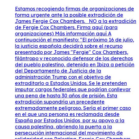
Estamos recogiendo firmas de organizaciones de
forma urgente ante la posible extradición de
James Fergie Cox Chambers. NO a la extradición
de Fergie Cox Chambers. Firma aquí (para
organizaciones) Más información aquí A
continuación el manifiesto: "El próximo 16 de julio,
la justicia española decidirá sobre el recurso
presentado por James "Fergie" Cox Chambers,
filántropo y reconocido defensor de los derechos
del pueblo palestino, detenido en Ibiza a petición
del Departamento de Justicia de la
administración Trump con el objetivo de
extraditarlo a Estados Unidos. Se le pretenden
imputar cargos federales que podrían conllevar
una pena de hasta 30 años de prisión. Esta
extradición supondría un precedente
extremadamente peligroso. Sería el primer caso
en el que una persona es reclamada desde
España por Estados Unidos por su apoyo a la
causa palestina, abriendo la puerta a la
persecución internacional del movimiento de
solidaridad con Palestina. Fergie Cox Chambers