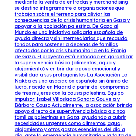
mediante la venta de entradas y merchandising
se destina íntegramente a organizaciones que
trabajan sobre el terreno para aliviar las
consecuencias de la crisis humanitaria en Gaza y
apoyar a la población palestina. De Gaza al
Mundo es una iniciativa solidaria española de
ayuda directa y sin intermediarios que recauda
fondos para sostener a decenas de familias
afectadas por la crisis humanitaria en la Franja
de Gaza. El proyecto está enfocado en garantizar
la supervivencia básica (alimentos, agua y
alojamiento) y en brindar apoyo emocional y
visibilidad a sus protagonistas La Asociación La
Nakba es una asociación española sin ánimo de
lucro, nacida en Madrid a partir del compromiso
de tres mujeres con la causa palestina. Equipo
impulsor: Isabel Villoslada Sandra Gouveia y
Bárbara Couso Actualmente, la asociación brinda
apoyo directo de supervivencia básica a cinco
familias palestinas en Gaza, ayudando a cubrir
necesidades urgentes como alimentos, agua,
alojamiento y otros gastos esenciales del día a
día, ante la emergencia humanitaria y la falta de