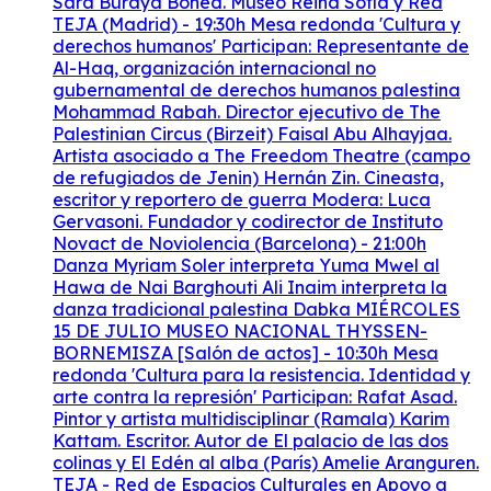
Sara Buraya Boned. Museo Reina Sofía y Red
TEJA (Madrid) - 19:30h Mesa redonda 'Cultura y
derechos humanos' Participan: Representante de
Al-Haq, organización internacional no
gubernamental de derechos humanos palestina
Mohammad Rabah. Director ejecutivo de The
Palestinian Circus (Birzeit) Faisal Abu Alhayjaa.
Artista asociado a The Freedom Theatre (campo
de refugiados de Jenin) Hernán Zin. Cineasta,
escritor y reportero de guerra Modera: Luca
Gervasoni. Fundador y codirector de Instituto
Novact de Noviolencia (Barcelona) - 21:00h
Danza Myriam Soler interpreta Yuma Mwel al
Hawa de Nai Barghouti Ali Inaim interpreta la
danza tradicional palestina Dabka MIÉRCOLES
15 DE JULIO MUSEO NACIONAL THYSSEN-
BORNEMISZA [Salón de actos] - 10:30h Mesa
redonda 'Cultura para la resistencia. Identidad y
arte contra la represión' Participan: Rafat Asad.
Pintor y artista multidisciplinar (Ramala) Karim
Kattam. Escritor. Autor de El palacio de las dos
colinas y El Edén al alba (París) Amelie Aranguren.
TEJA - Red de Espacios Culturales en Apoyo a