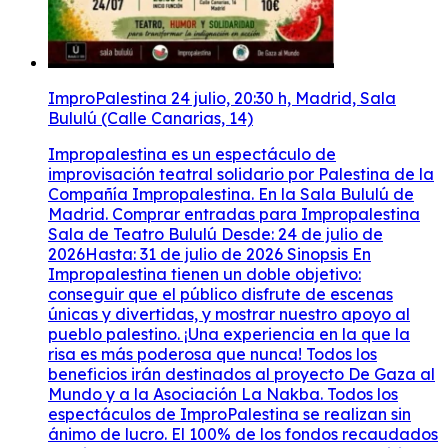
ImproPalestina 24 julio, 20:30 h, Madrid, Sala
Bululú (Calle Canarias, 14)
Impropalestina es un espectáculo de
improvisación teatral solidario por Palestina de la
Compañía Impropalestina. En la Sala Bululú de
Madrid. Comprar entradas para Impropalestina
Sala de Teatro Bululú Desde: 24 de julio de
2026Hasta: 31 de julio de 2026 Sinopsis En
Impropalestina tienen un doble objetivo:
conseguir que el público disfrute de escenas
únicas y divertidas, y mostrar nuestro apoyo al
pueblo palestino. ¡Una experiencia en la que la
risa es más poderosa que nunca! Todos los
beneficios irán destinados al proyecto De Gaza al
Mundo y a la Asociación La Nakba. Todos los
espectáculos de ImproPalestina se realizan sin
ánimo de lucro. El 100% de los fondos recaudados