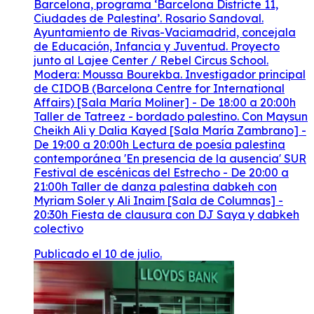
Barcelona, programa ‘Barcelona Districte 11,
Ciudades de Palestina’. Rosario Sandoval.
Ayuntamiento de Rivas-Vaciamadrid, concejala
de Educación, Infancia y Juventud. Proyecto
junto al Lajee Center / Rebel Circus School.
Modera: Moussa Bourekba. Investigador principal
de CIDOB (Barcelona Centre for International
Affairs) [Sala María Moliner] - De 18:00 a 20:00h
Taller de Tatreez - bordado palestino. Con Maysun
Cheikh Ali y Dalia Kayed [Sala María Zambrano] -
De 19:00 a 20:00h Lectura de poesía palestina
contemporánea 'En presencia de la ausencia' SUR
Festival de escénicas del Estrecho - De 20:00 a
21:00h Taller de danza palestina dabkeh con
Myriam Soler y Ali Inaim [Sala de Columnas] -
20:30h Fiesta de clausura con DJ Saya y dabkeh
colectivo
Publicado el 10 de julio.