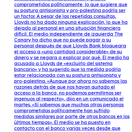
comprometidos políticamente, lo que sugiere que
su postura antisionista y pro-palestina podría ser
un factor. A pesar de las repetidas consultas,
Lloyds no ha dado ninguna explicación, lo que ha
dejado al personal en una situación financiera
difícil. El medio independiente de izquierda The
Canary ha dicho que no puede pagar a su
personal después de que Lloyds Bank bloqueara
el acceso a «una cantidad considerable» de su
dinero y se negara a explicar por qué. El medio ha
acusado a Lloyds de «excluirlo del sistema
bancario» y ha sugerido que la medida podría
estar relacionada con su postura antisionista y
pro-palestina. «Aunque por ahora no sabemos las
razones detrás de que nos hayan quitado el
acceso a la banca, no podemos permitirnos ser
ingenuos al respecto», dijo en un comunicado el
martes. «Sí sabemos que muchas otras personas
comprometidas políticamente han sufrido
medidas similares por parte de otros bancos en los
últimos tiempos». El medio se ha puesto en
contacto con el banco varias veces desde que