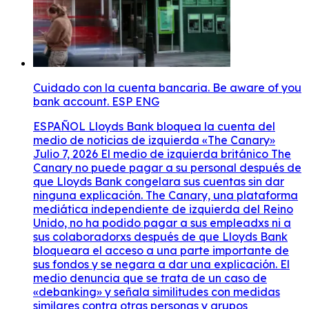
Cuidado con la cuenta bancaria. Be aware of you
bank account. ESP ENG
ESPAÑOL Lloyds Bank bloquea la cuenta del
medio de noticias de izquierda «The Canary»
Julio 7, 2026 El medio de izquierda británico The
Canary no puede pagar a su personal después de
que Lloyds Bank congelara sus cuentas sin dar
ninguna explicación. The Canary, una plataforma
mediática independiente de izquierda del Reino
Unido, no ha podido pagar a sus empleadxs ni a
sus colaboradorxs después de que Lloyds Bank
bloqueara el acceso a una parte importante de
sus fondos y se negara a dar una explicación. El
medio denuncia que se trata de un caso de
«debanking» y señala similitudes con medidas
similares contra otras personas y grupos