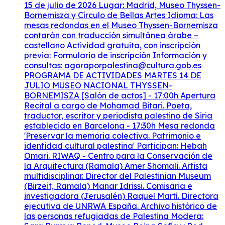
15 de julio de 2026 Lugar: Madrid, Museo Thyssen-
Bornemisza y Círculo de Bellas Artes Idioma: Las
mesas redondas en el Museo Thyssen-Bornemisza
contarán con traducción simultánea árabe –
castellano Actividad gratuita, con inscripción
previa: Formulario de inscripción Información y
consultas: agoraporpalestina@cultura.gob.es
PROGRAMA DE ACTIVIDADES MARTES 14 DE
JULIO MUSEO NACIONAL THYSSEN-
BORNEMISZA [Salón de actos] - 17:00h Apertura
Recital a cargo de Mohamad Bitari. Poeta,
traductor, escritor y periodista palestino de Siria
establecido en Barcelona - 17:30h Mesa redonda
'Preservar la memoria colectiva. Patrimonio e
identidad cultural palestina' Participan: Hebah
Omari. RIWAQ - Centro para la Conservación de
la Arquitectura (Ramala) Amer Shomali. Artista
multidisciplinar. Director del Palestinian Museum
(Birzeit, Ramala) Manar Idrissi. Comisaria e
investigadora (Jerusalén) Raquel Martí. Directora
ejecutiva de UNRWA España. Archivo histórico de
las personas refugiadas de Palestina Modera: