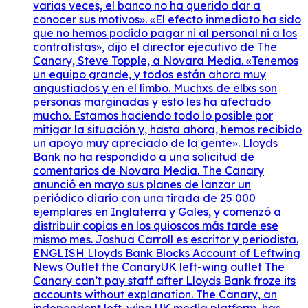
varias veces, el banco no ha querido dar a
conocer sus motivos». «El efecto inmediato ha sido
que no hemos podido pagar ni al personal ni a los
contratistas», dijo el director ejecutivo de The
Canary, Steve Topple, a Novara Media. «Tenemos
un equipo grande, y todos están ahora muy
angustiados y en el limbo. Muchxs de ellxs son
personas marginadas y esto les ha afectado
mucho. Estamos haciendo todo lo posible por
mitigar la situación y, hasta ahora, hemos recibido
un apoyo muy apreciado de la gente». Lloyds
Bank no ha respondido a una solicitud de
comentarios de Novara Media. The Canary
anunció en mayo sus planes de lanzar un
periódico diario con una tirada de 25 000
ejemplares en Inglaterra y Gales, y comenzó a
distribuir copias en los quioscos más tarde ese
mismo mes. Joshua Carroll es escritor y periodista.
ENGLISH Lloyds Bank Blocks Account of Leftwing
News Outlet the CanaryUK left-wing outlet The
Canary can’t pay staff after Lloyds Bank froze its
accounts without explanation. The Canary, an