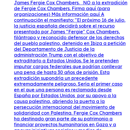
James Fergie Cox Chambers. NO a la extradición
de Fergie Cox Chambers. Firma aquí (para
organizaciones) Más información aquí A
continuación el manifiesto: "El próximo 16 de julio,
la justicia española decidirá sobre el recurso
presentado por James "Fergie" Cox Chambers,
filántropo y reconocido defensor de los derechos
del pueblo palestino, detenido en Ibiza a petición
del Departamento de Justicia de la
administración Trump con el objetivo de
extraditarlo a Estados Unidos. Se le pretenden
imputar cargos federales que podrían conllevar
una pena de hasta 30 años de prisión. Esta
extradición supondría un precedente
extremadamente peligroso. Sería el primer caso
en el que una persona es reclamada desde
España por Estados Unidos por su apoyo a la
causa palestina, abriendo la puerta a la
persecución internacional del movimiento de
solidaridad con Palestina. Fergie Cox Chambers
ha destinado gran parte de su patrimonio a
financiar proyectos humanitarios en Gaza y a