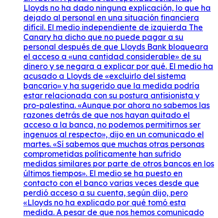
Lloyds no ha dado ninguna explicación, lo que ha
dejado al personal en una situación financiera
difícil. El medio independiente de izquierda The
Canary ha dicho que no puede pagar a su
personal después de que Lloyds Bank bloqueara
el acceso a «una cantidad considerable» de su
dinero y se negara a explicar por qué. El medio ha
acusado a Lloyds de «excluirlo del sistema
bancario» y ha sugerido que la medida podría
estar relacionada con su postura antisionista y
pro-palestina. «Aunque por ahora no sabemos las
razones detrás de que nos hayan quitado el
acceso a la banca, no podemos permitirnos ser
ingenuos al respecto», dijo en un comunicado el
martes. «Sí sabemos que muchas otras personas
comprometidas políticamente han sufrido
medidas similares por parte de otros bancos en los
últimos tiempos». El medio se ha puesto en
contacto con el banco varias veces desde que
perdió acceso a su cuenta, según dijo, pero
«Lloyds no ha explicado por qué tomó esta
medida. A pesar de que nos hemos comunicado