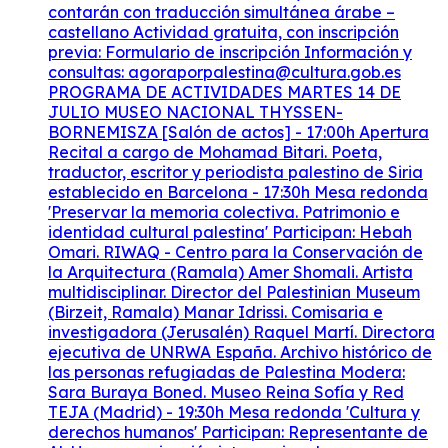
contarán con traducción simultánea árabe –
castellano Actividad gratuita, con inscripción
previa: Formulario de inscripción Información y
consultas: agoraporpalestina@cultura.gob.es
PROGRAMA DE ACTIVIDADES MARTES 14 DE
JULIO MUSEO NACIONAL THYSSEN-
BORNEMISZA [Salón de actos] - 17:00h Apertura
Recital a cargo de Mohamad Bitari. Poeta,
traductor, escritor y periodista palestino de Siria
establecido en Barcelona - 17:30h Mesa redonda
'Preservar la memoria colectiva. Patrimonio e
identidad cultural palestina' Participan: Hebah
Omari. RIWAQ - Centro para la Conservación de
la Arquitectura (Ramala) Amer Shomali. Artista
multidisciplinar. Director del Palestinian Museum
(Birzeit, Ramala) Manar Idrissi. Comisaria e
investigadora (Jerusalén) Raquel Martí. Directora
ejecutiva de UNRWA España. Archivo histórico de
las personas refugiadas de Palestina Modera:
Sara Buraya Boned. Museo Reina Sofía y Red
TEJA (Madrid) - 19:30h Mesa redonda 'Cultura y
derechos humanos' Participan: Representante de