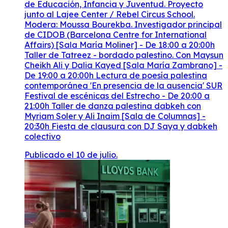
de Educación, Infancia y Juventud. Proyecto
junto al Lajee Center / Rebel Circus School.
Modera: Moussa Bourekba. Investigador principal
de CIDOB (Barcelona Centre for International
Affairs) [Sala María Moliner] - De 18:00 a 20:00h
Taller de Tatreez - bordado palestino. Con Maysun
Cheikh Ali y Dalia Kayed [Sala María Zambrano] -
De 19:00 a 20:00h Lectura de poesía palestina
contemporánea 'En presencia de la ausencia' SUR
Festival de escénicas del Estrecho - De 20:00 a
21:00h Taller de danza palestina dabkeh con
Myriam Soler y Ali Inaim [Sala de Columnas] -
20:30h Fiesta de clausura con DJ Saya y dabkeh
colectivo
Publicado el 10 de julio.