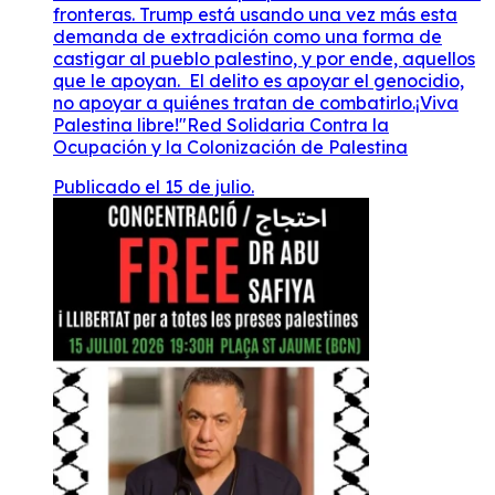
fronteras. Trump está usando una vez más esta
demanda de extradición como una forma de
castigar al pueblo palestino, y por ende, aquellos
que le apoyan. El delito es apoyar el genocidio,
no apoyar a quiénes tratan de combatirlo.¡Viva
Palestina libre!"Red Solidaria Contra la
Ocupación y la Colonización de Palestina
Publicado el 15 de julio.