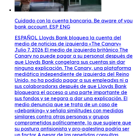
Cuidado con la cuenta bancaria. Be aware of you
bank account. ESP ENG
ESPAÑOL Lloyds Bank bloquea la cuenta del
medio de noticias de izquierda «The Canary»
Julio 7, 2026 El medio de izquierda británico The
Canary no puede pagar a su personal después de
que Lloyds Bank congelara sus cuentas sin dar
ninguna explicación. The Canary, una plataforma
mediática independiente de izquierda del Reino
Unido, no ha podido pagar a sus empleadxs ni a
sus colaboradorxs después de que Lloyds Bank
bloqueara el acceso a una parte importante de
sus fondos y se negara a dar una explicación. El
medio denuncia que se trata de un caso de
«debanking» y señala similitudes con medidas
similares contra otras personas y grupos
comprometidos políticamente, lo que sugiere que
su postura antisionista y pro-palestina podría ser
un factor. A pesar de las repetidas consultas,