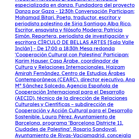
especializada en danza. Fundadora del proyecto
Danza por Gaza - 12:30h Conversación Participan:
Mohamad Bitari. Poeta, traductor, escritor y
periodista palestino de Siria Santiago Alba Rico.
Escritor, ensayista y filósofo Modera: Patricia
Simón. Reportera, periodista de investigación y
escritora CÍRCULO DE BELLAS ARTES [Sala Valle
Inclán] - De 17:00 a 18:30h Mesa redonda
'Cooperación Cultural con Palestina' Participan:
Karim Hauser. Casa Árabe, coordinador de
Cultura y Relaciones Internacionales. Haizam
Amirah Fernández. Centro de Estudios Árabes
Contemporáneos (CEARC), director ejecutivo. Ana
Mª Sánchez Salcedo. Agencia Española de
Cooperación Internacional para el Desarrollo
(AECID), técnico de la dirección de Relaciones
Culturales y Científicas – subdirección de
Cooperación y Acción Cultural para el Desarrollo
Sostenible. Laura Pérez. Ayuntamiento de
Barcelona, programa ‘Barcelona Districte 11,
Ciudades de Palestina’. Rosario Sandoval.
Ayuntamiento de Rivas-Vaciamadrid, concejala