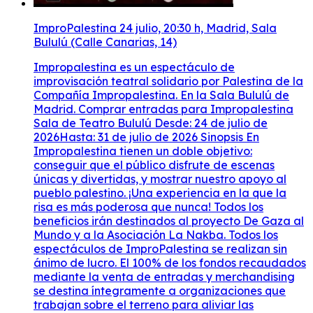
ImproPalestina 24 julio, 20:30 h, Madrid, Sala
Bululú (Calle Canarias, 14)
Impropalestina es un espectáculo de
improvisación teatral solidario por Palestina de la
Compañía Impropalestina. En la Sala Bululú de
Madrid. Comprar entradas para Impropalestina
Sala de Teatro Bululú Desde: 24 de julio de
2026Hasta: 31 de julio de 2026 Sinopsis En
Impropalestina tienen un doble objetivo:
conseguir que el público disfrute de escenas
únicas y divertidas, y mostrar nuestro apoyo al
pueblo palestino. ¡Una experiencia en la que la
risa es más poderosa que nunca! Todos los
beneficios irán destinados al proyecto De Gaza al
Mundo y a la Asociación La Nakba. Todos los
espectáculos de ImproPalestina se realizan sin
ánimo de lucro. El 100% de los fondos recaudados
mediante la venta de entradas y merchandising
se destina íntegramente a organizaciones que
trabajan sobre el terreno para aliviar las