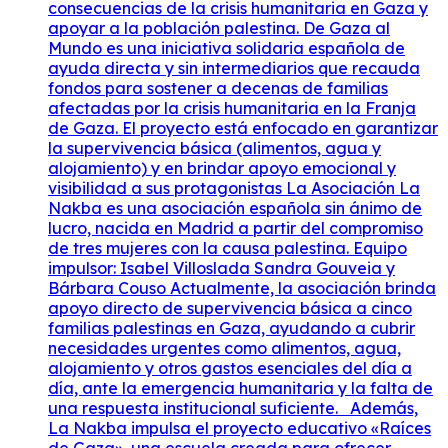
consecuencias de la crisis humanitaria en Gaza y
apoyar a la población palestina. De Gaza al
Mundo es una iniciativa solidaria española de
ayuda directa y sin intermediarios que recauda
fondos para sostener a decenas de familias
afectadas por la crisis humanitaria en la Franja
de Gaza. El proyecto está enfocado en garantizar
la supervivencia básica (alimentos, agua y
alojamiento) y en brindar apoyo emocional y
visibilidad a sus protagonistas La Asociación La
Nakba es una asociación española sin ánimo de
lucro, nacida en Madrid a partir del compromiso
de tres mujeres con la causa palestina. Equipo
impulsor: Isabel Villoslada Sandra Gouveia y
Bárbara Couso Actualmente, la asociación brinda
apoyo directo de supervivencia básica a cinco
familias palestinas en Gaza, ayudando a cubrir
necesidades urgentes como alimentos, agua,
alojamiento y otros gastos esenciales del día a
día, ante la emergencia humanitaria y la falta de
una respuesta institucional suficiente. Además,
La Nakba impulsa el proyecto educativo «Raíces
de Gaza», una escuela creada para ofrecer