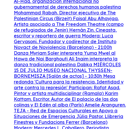
Al-Haq, organización internacional no
gubernamental de derechos humanos palestina
Mohammad Rabah. Director ejecutivo de The
Palestinian Circus (Birzeit) Faisal Abu Alhayjaa.
Artista asociado a The Freedom Theatre (campo
de refugiados de Jenin) Hernán Zin. Cineasta,
escritor y reportero de guerra Modera: Luca
Gervasoni. Fundador y codirector de Instituto
Novact de Noviolencia (Barcelona) - 21:00h
Danza Myriam Soler interpreta Yuma Mwel al
Hawa de Nai Barghouti Ali Inaim interpreta la
danza tradicional palestina Dabka MIÉRCOLES
15 DE JULIO MUSEO NACIONAL THYSSEN-
BORNEMISZA [Salón de actos] - 10:30h Mesa
redonda 'Cultura para la resistencia. Identidad y
arte contra la represión' Participan: Rafat Asad.
Pintor y artista multidisciplinar (Ramala) Karim
Kattam. Escritor. Autor de El palacio de las dos
colinas y El Edén al alba (París) Amelie Aranguren.
TEJA - Red de Espacios Culturales en Apoyo a
Situaciones de Emergencia Júlia Pastor. Llibreria
Finestres y Fundacions Ferrer (Barcelona)
Modera: Mercedes L. Caballero. Periodista