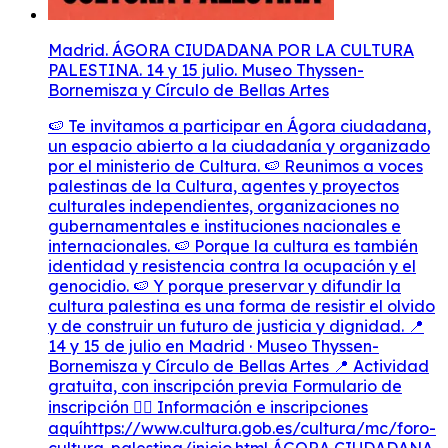
Madrid. ÁGORA CIUDADANA POR LA CULTURA
PALESTINA. 14 y 15 julio. Museo Thyssen-
Bornemisza y Círculo de Bellas Artes
🍉 Te invitamos a participar en Ágora ciudadana,
un espacio abierto a la ciudadanía y organizado
por el ministerio de Cultura. 🍉 Reunimos a voces
palestinas de la Cultura, agentes y proyectos
culturales independientes, organizaciones no
gubernamentales e instituciones nacionales e
internacionales. 🍉 Porque la cultura es también
identidad y resistencia contra la ocupación y el
genocidio. 🍉 Y porque preservar y difundir la
cultura palestina es una forma de resistir el olvido
y de construir un futuro de justicia y dignidad. 📍
14 y 15 de julio en Madrid · Museo Thyssen-
Bornemisza y Círculo de Bellas Artes 📍 Actividad
gratuita, con inscripción previa Formulario de
inscripción 👇🏽 Información e inscripciones
aquíhttps://www.cultura.gob.es/cultura/mc/foro-
cultura-palestina/inicio.html ÁGORA CIUDADANA