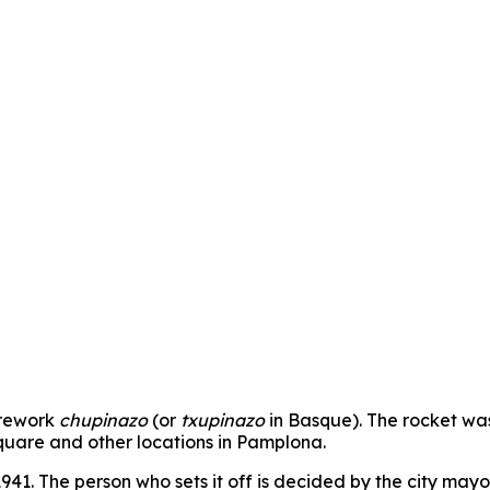
firework
chupinazo
(or
txupinazo
in Basque). The rocket was
 square and other locations in Pamplona.
41. The person who sets it off is decided by the city mayor