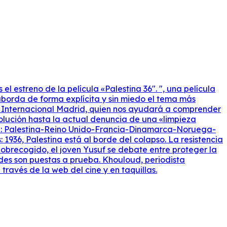
 estreno de la película «Palestina 36″. ", ​​una película
y aborda de forma explícita y sin miedo el tema más
ía Internacional Madrid, quien nos ayudará a comprender
volución hasta la actual denuncia de una «limpieza
ción: Palestina-Reino Unido-Francia-Dinamarca-Noruega-
 1936, Palestina está al borde del colapso. La resistencia
obrecogido, el joven Yusuf se debate entre proteger la
ades son puestas a prueba. Khouloud, periodista
ravés de la web del cine y en taquillas.