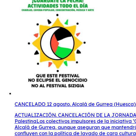
CANCELADO 12 agosto. Alcalá de Gurrea (Huesca). A
ACTUALIZACIÓN. CANCELACIÓN DE LA JORNADA DEL 12 DE AGOSTO Se suspende la jornada prevista el 12 de agosto en Alcalá de Gurrea en solidaridad con PalestinaLos colectivos impulsores de la iniciativa ‘Que este festival no eclipse el genocidio’ han cancelado la jornada cultural prevista para el 12 de agosto en Alcalá de Gurrea, aunque aseguran que mantendrán su campaña de denuncia contra los festivales que, a su juicio, implementan estrategias comerciales que confluyen con la política de lavado de cara cultural israelí. ARAINFO REDACCIÓN06 agosto, 2026. Los colectivos en solidaridad con Palestina implicados en la campaña “Que este festival no eclipse el genocidio” han anunciado la cancelación de la jornada cultural que tenían prevista para el próximo 12 de agosto en Alcalá de Gurrea, después de que el Ayuntamiento denegara el uso de los espacios municipales solicitados para su celebración. En el comunicado, las organizaciones comienzan celebrando “el éxito de la campaña” tras haberse logrado “la cancelación definitiva del macrofestival Sizigia en La Sotonera”. Sin embargo, explican que se han visto “en la obligación de comunicar la cancelación de la jornada cultural” prevista para el día del eclipse debido a la “reciente resolución municipal que deniega el uso de los espacios solicitados para tal fin”. Pese a ello, los colectivos agradecen la actitud inicial del consistorio. “Queremos expresar nuestro agradecimiento al Ayuntamiento de Alcalá de Gurrea, que hace apenas unas semanas nos abrió sus puertas, mostrándonos los espacios municipales y poniéndolos a nuestra disposición para esta jornada”, señalan. Asimismo, subrayan que la iniciativa “no pretendía en ningún caso ser un evento masivo, sino un encuentro de apoyo, charla y convivencia”. En este sentido, consideran que el cambio de postura del Ayuntamiento “ha podido venir motivado por la lógica preocupación que existe en nuestro territorio ante el riesgo extremo de incendios, la sequía persistente y el movimiento de personas previsto para el día del eclipse, factores de seguridad que respetamos”. Los colectivos también valoran “positivamente el compromiso del consistorio al haber presentado alegaciones contra el proyecto del festival Sizigia, sumándose a las voces que alertaban sobre sus deficiencias”.La campaña continúa A pesar de la suspensión de la jornada, aseguran que mantendrán su actividad. “Seguiremos impulsando con firmeza las campañas de información contra otros eventos que mantienen vínculos con el fondo sionismo (como es el caso del Monegros Desert Festival o el Festival Own Spirit) y seguiremos vigilantes en defensa de nuestro territorio y ante cualquier intento de convertirlo en un destino atractivo para el turismo sionista”, afirman. El comunicado concluye con un agradecimiento “a todas las personas, plataformas y colectivos implicados en esta red solidaria que, día a día, sigue trabajando incansablemente para denunciar el genocidio en Palestina y en defensa de nuestro territorio”. “Hoy, a pesar de la cancelación de nuestra jornada el día del eclipse, podemos afirmar con orgullo que ningún festival ha logrado eclipsar el genocidio; una buena noticia para el territorio y una victoria de la o