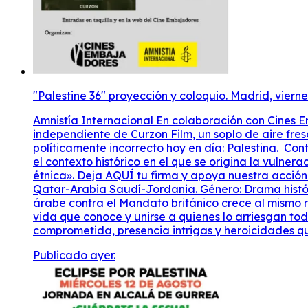
"Palestine 36" proyección y coloquio. Madrid, viern
Amnistía Internacional En colaboración con Cines Emb
independiente de Curzon Film, un soplo de aire fresc
políticamente incorrecto hoy en día: Palestina. Co
el contexto histórico en el que se origina la vulne
étnica». Deja AQUÍ tu firma y apoya nuestra acció
Qatar-Arabia Saudí-Jordania. Género: Drama históric
árabe contra el Mandato británico crece al mismo r
vida que conoce y unirse a quienes lo arriesgan tod
comprometida, presencia intrigas y heroicidades que
Publicado ayer.