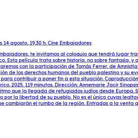
es 14 agosto, 19,30 h. Cine Embajadores
ajadores, te invitamos al coloquio que tendrá lugar tras el
o. Esta película trata sobre historia, no sobre fantasía, 
ntaremos con la participación de Tomás Ferrer, de Amnist
ración de los derechos humanos del pueblo palestino y su e
n para contribuir a poner fin a esta situación. Coproduc
o. 2025. 119 minutos. Dirección: Annemarie Jacir Sinopsis:
itmo que la llegada de refugiados judíos desde Europa. S
o por la libertad de su pueblo. No es el único cuyas lealt
 cambiarán el rumbo de la región. Entradas a la venta a t