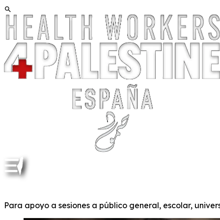
Para apoyo a sesiones a público general, escolar, univers