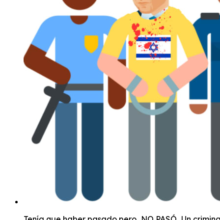
Tenía que haber pasado pero...NO PASÓ...Un criminal