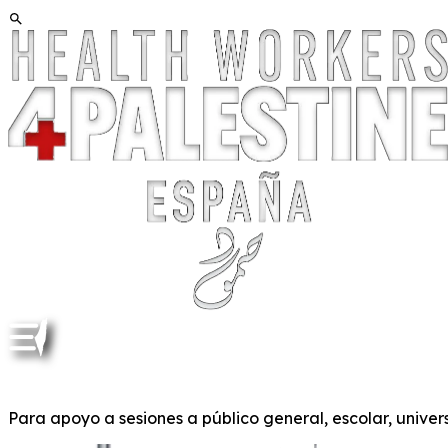
Para apoyo a sesiones a público general, escolar, univers