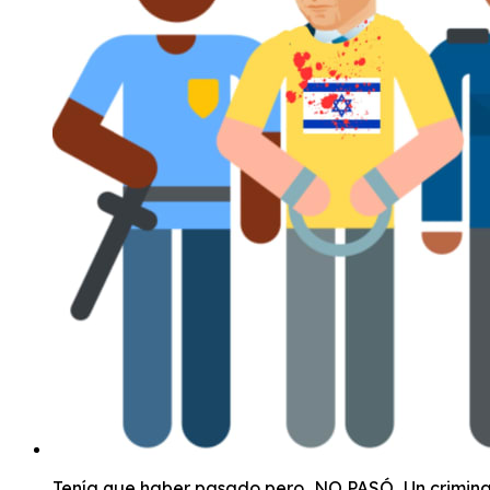
Tenía que haber pasado pero...NO PASÓ...Un criminal