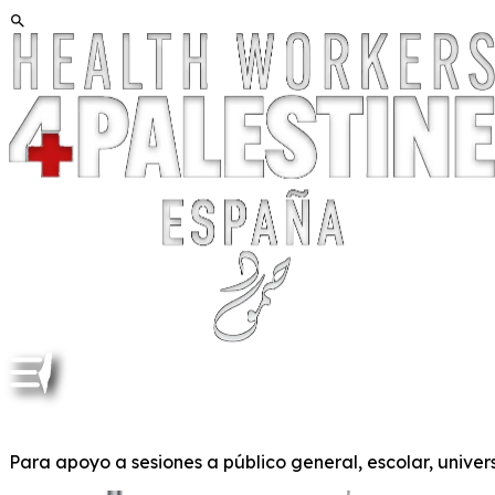
Para apoyo a sesiones a público general, escolar, univers