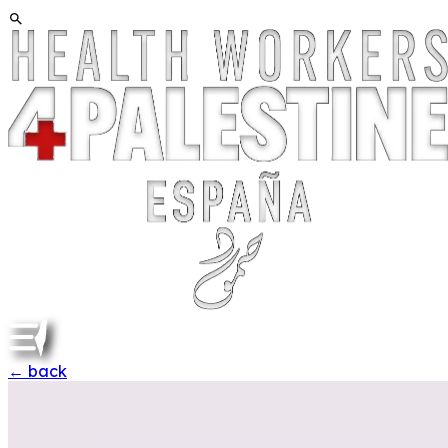
←
back