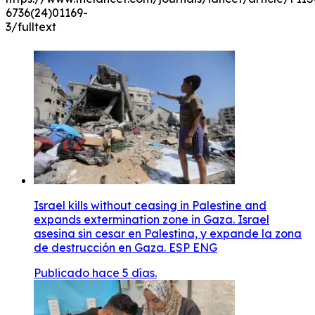
6736(24)01169-
3/fulltext
Israel kills without ceasing in Palestine and
expands extermination zone in Gaza. Israel
asesina sin cesar en Palestina, y expande la zona
de destrucción en Gaza. ESP ENG
Publicado hace 5 días.