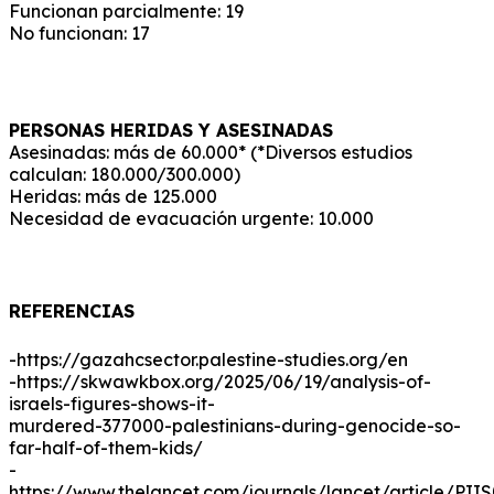
Funcionan parcialmente: 19
No funcionan: 17
PERSONAS HERIDAS Y ASESINADAS
Asesinadas: más de 60.000* (*Diversos estudios
calculan: 180.000/300.000)
Heridas: más de 125.000
Necesidad de evacuación urgente: 10.000
REFERENCIAS
-https://gazahcsector.palestine-studies.org/en
-https://skwawkbox.org/2025/06/19/analysis-of-
israels-figures-shows-it-
murdered-377000-palestinians-during-genocide-so-
far-half-of-them-kids/
-
https://www.thelancet.com/journals/lancet/article/PII