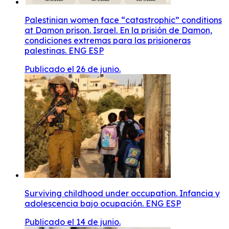
Palestinian women face “catastrophic” conditions
at Damon prison. Israel. En la prisión de Damon,
condiciones extremas para las prisioneras
palestinas. ENG ESP
Publicado el 26 de junio.
Surviving childhood under occupation. Infancia y
adolescencia bajo ocupación. ENG ESP
Publicado el 14 de junio.