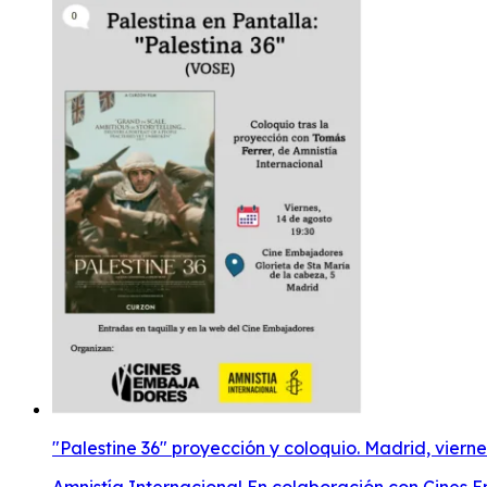
"Palestine 36" proyección y coloquio. Madrid, viern