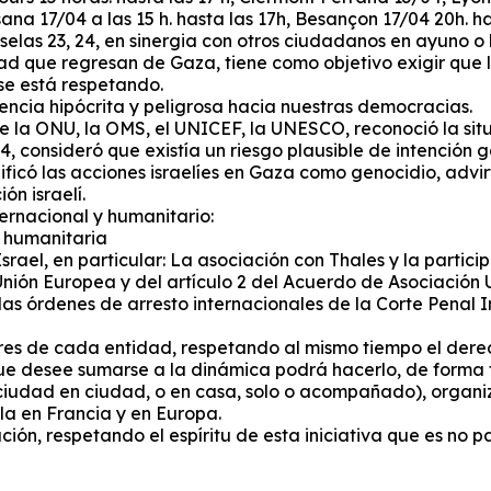
sana 17/04 a las 15 h. hasta las 17h, Besançon 17/04 20h. h
2, Bruselas 23, 24, en sinergia con otros ciudadanos en ayu
ad que regresan de Gaza, tiene como objetivo exigir que 
se está respetando.
rencia hipócrita y peligrosa hacia nuestras democracias.
e la ONU, la OMS, el UNICEF, la UNESCO, reconoció la situ
, consideró que existía un riesgo plausible de intención 
ificó las acciones israelíes en Gaza como genocidio, advir
ón israelí.
ernacional y humanitario:
a humanitaria
rael, en particular: La asociación con Thales y la particip
Unión Europea y del artículo 2 del Acuerdo de Asociación 
las órdenes de arresto internacionales de la Corte Penal I
eres de cada entidad, respetando al mismo tiempo el dere
ue desee sumarse a la dinámica podrá hacerlo, de forma to
iudad en ciudad, o en casa, solo o acompañado), organiz
a en Francia y en Europa.
n, respetando el espíritu de esta iniciativa que es no part