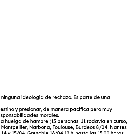
e ninguna ideología de rechazo.
Es parte de una
alestino y presionar, de manera pacífica pero muy
responsabilidades morales.
una huelga de hambre (15 personas, 11 todavía en curso,
as Montpellier, Narbona, Toulouse, Burdeos 8/04, Nantes
14 y 15/04, Grenoble 16/04 12 h. hasta las 15.00 horas,