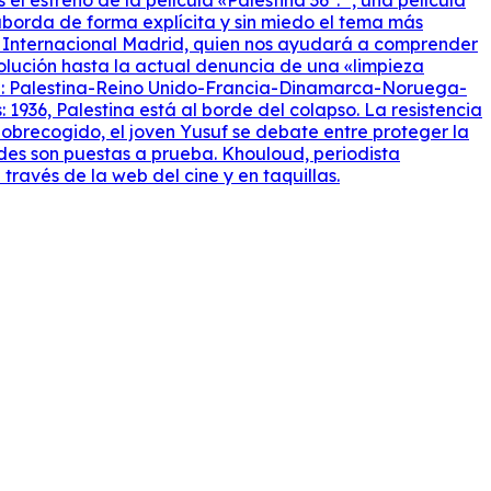
 estreno de la película «Palestina 36″. ", ​​una película
y aborda de forma explícita y sin miedo el tema más
ía Internacional Madrid, quien nos ayudará a comprender
volución hasta la actual denuncia de una «limpieza
ción: Palestina-Reino Unido-Francia-Dinamarca-Noruega-
 1936, Palestina está al borde del colapso. La resistencia
obrecogido, el joven Yusuf se debate entre proteger la
ades son puestas a prueba. Khouloud, periodista
ravés de la web del cine y en taquillas.