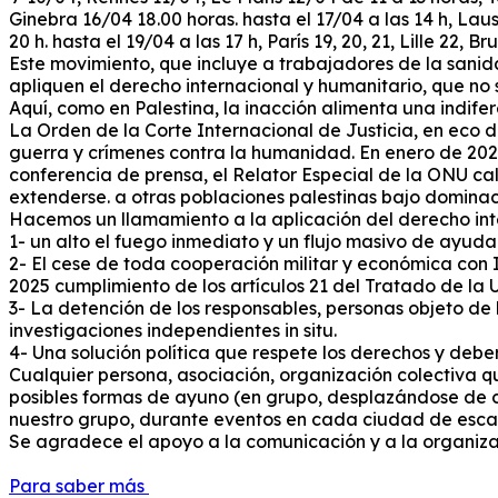
Ginebra 16/04 18.00 horas. hasta el 17/04 a las 14 h, Lau
20 h. hasta el 19/04 a las 17 h, París 19, 20, 21, Lille 2
Este movimiento, que incluye a trabajadores de la sanid
apliquen el derecho internacional y humanitario, que no 
Aquí, como en Palestina, la inacción alimenta una indife
La Orden de la Corte Internacional de Justicia, en eco d
guerra y crímenes contra la humanidad.
En enero de 2024
conferencia de prensa, el Relator Especial de la ONU cal
extenderse. a otras poblaciones palestinas bajo dominaci
Hacemos un llamamiento a la aplicación del derecho int
1- un alto el fuego inmediato y un flujo masivo de ayud
2- El cese de toda cooperación militar y económica con Is
2025 cumplimiento de los artículos 21 del Tratado de la 
3- La detención de los responsables, personas objeto de 
investigaciones independientes in situ.
4- Una solución política que respete los derechos y deb
Cualquier persona, asociación, organización colectiva q
posibles formas de ayuno (en grupo, desplazándose de c
nuestro grupo, durante eventos en cada ciudad de escal
Se agradece el apoyo a la comunicación y a la organizació
Para saber más