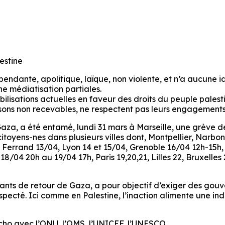
lestine
ndante, apolitique, laïque, non violente, et n’a aucune id
une médiatisation partiales.
bilisations actuelles en faveur des droits du peuple palest
aisons non recevables, ne respectent pas leurs engagements
za, a été entamé, lundi 31 mars à Marseille, une grève de 
10 citoyens-nes dans plusieurs villes dont, Montpellier, N
t Ferrand 13/04, Lyon 14 et 15/04, Grenoble 16/04 12h-15
04 20h au 19/04 17h, Paris 19,20,21, Lilles 22, Bruxelles 
nts de retour de Gaza, a pour objectif d’exiger des gou
respecté. Ici comme en Palestine, l’inaction alimente une i
cho avec l’ONU, l’OMS, l’UNICEF, l’UNESCO,