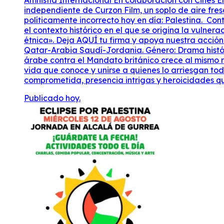
Amnistía Internacional En colaboración con Cines Emb
independiente de Curzon Film, un soplo de aire fresc
políticamente incorrecto hoy en día: Palestina. Co
el contexto histórico en el que se origina la vulne
étnica». Deja AQUÍ tu firma y apoya nuestra acció
Qatar-Arabia Saudí-Jordania. Género: Drama históric
árabe contra el Mandato británico crece al mismo r
vida que conoce y unirse a quienes lo arriesgan tod
comprometida, presencia intrigas y heroicidades que
Publicado hoy.