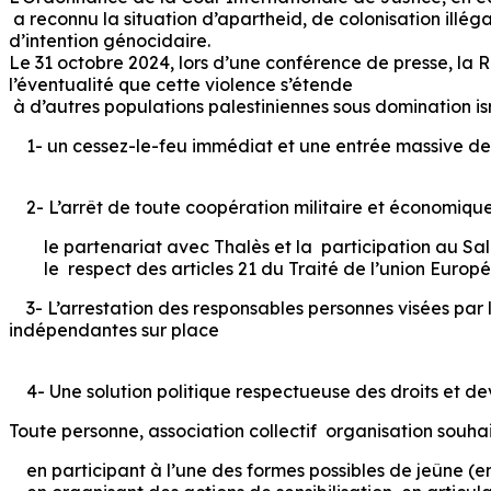
a reconnu la situation d’apartheid, de colonisation illégal
d’intention génocidaire.
Le 31 octobre 2024, lors d’une conférence de presse, la
l’éventualité que cette violence s’étende
à d’autres populations palestiniennes sous domination isr
1- un cessez-le-feu immédiat et une entrée massive de 
2- L’arrêt de toute coopération militaire et économique
le partenariat avec Thalès et la participation au Salo
le respect des articles 21 du Traité de l’union Européen
3- L’arrestation des responsables personnes visées par l
indépendantes sur place
4- Une solution politique respectueuse des droits et dev
Toute personne, association collectif organisation souhai
en participant à l’une des formes possibles de jeûne (en co