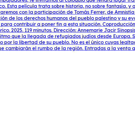
ajadores, te invitamos al coloquio que tendrá lugar tras el
o. Esta película trata sobre historia, no sobre fantasía, 
ntaremos con la participación de Tomás Ferrer, de Amnist
ración de los derechos humanos del pueblo palestino y su e
n para contribuir a poner fin a esta situación. Coproduc
o. 2025. 119 minutos. Dirección: Annemarie Jacir Sinopsis:
itmo que la llegada de refugiados judíos desde Europa. S
o por la libertad de su pueblo. No es el único cuyas lealt
 cambiarán el rumbo de la región. Entradas a la venta a t