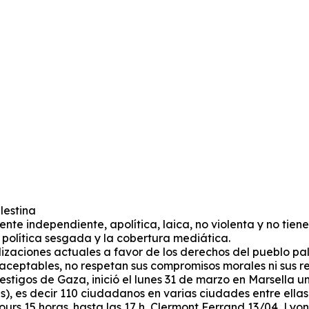
lestina
te independiente, apolítica, laica, no violenta y no tien
a política sesgada y la cobertura mediática.
ilizaciones actuales a favor de los derechos del pueblo p
inaceptables, no respetan sus compromisos morales ni sus 
estigos de Gaza, inició el lunes 31 de marzo en Marsella 
nas), es decir 110 ciudadanos en varias ciudades entre ell
urs 15 horas. hasta las 17 h, Clermont Ferrand 13/04, Lyon 