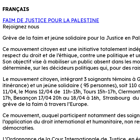
FRANÇAIS
FAIM DE JUSTICE POUR LA PALESTINE
Rejoignez nous
Grève de la faim et jeûne solidaire pour la Justice en Pa
Ce mouvement citoyen est une initiative totalement indépe
respect du droit et de l’éthique, contre une politique et 
Son objectif vise à mobiliser un public absent dans les mo
déterminée, sur les décideurs politiques qui, pour des r
Le mouvement citoyen, intégrant 3 soignants témoins à Ga
itinérance) et un jeûne solidaire ( 95 personnes), soit 1
11/04, le Mans 12/04 de 11h-13h, Tours 15h-17h, Clermon
17h, Besançon 17/04 20h au 18/04 à 16h, Strasbourg du 18/
grève de la faim à travers l’Europe.
Ce mouvement, auquel participent notamment des soigna
l’application du droit international et humanitaire, non 
démocraties.
L’Ordonnance de la Cour Internationale de Justice, en é