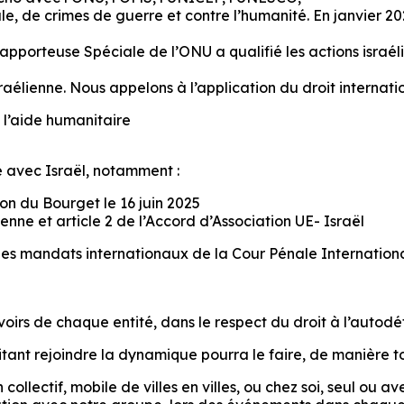
e, de crimes de guerre et contre l’humanité. En janvier 2024
 Rapporteuse Spéciale de l’ONU a qualifié les actions isr
aélienne. Nous appelons à l’application du droit internati
l’aide humanitaire
 avec Israël, notamment :
n du Bourget le 16 juin 2025
ne et article 2 de l’Accord d’Association UE- Israël
es mandats internationaux de la Cour Pénale International
oirs de chaque entité, dans le respect du droit à l’autod
tant rejoindre la dynamique pourra le faire, de manière to
llectif, mobile de villes en villes, ou chez soi, seul ou av