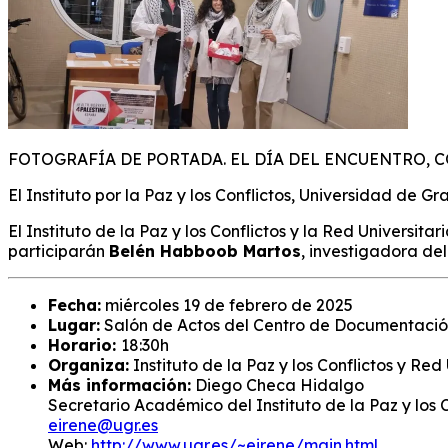
FOTOGRAFÍA DE PORTADA. EL DÍA DEL ENCUENTRO, 
El Instituto por la Paz y los Conflictos, Universidad de G
El Instituto de la Paz y los Conflictos y la Red Universit
participarán
Belén Habboob Martos
, investigadora de
Fecha:
miércoles 19 de febrero de 2025
Lugar:
Salón de Actos del Centro de Documentación
Horario:
18:30h
Organiza:
Instituto de la Paz y los Conflictos y Red 
Más información:
Diego Checa Hidalgo
Secretario Académico del Instituto de la Paz y los C
eirene@ugr.es
Web:
http://www.ugr.es/~eirene/main.html