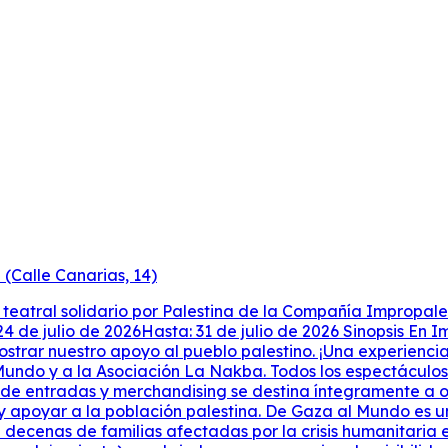
 (Calle Canarias, 14)
teatral solidario por Palestina de la Compañía Impropale
 de julio de 2026Hasta: 31 de julio de 2026 Sinopsis En I
mostrar nuestro apoyo al pueblo palestino. ¡Una experienci
Mundo y a la Asociación La Nakba. Todos los espectáculos 
e entradas y merchandising se destina íntegramente a or
y apoyar a la población palestina. De Gaza al Mundo es un
decenas de familias afectadas por la crisis humanitaria 