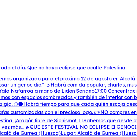
todo el día. Que no haya eclipse que oculte Palestina
hemos organizado para el próximo 12 de agosto en Alcalá
sar un genocidio." 🥗Habrá comida popular, charlas, musí
ala Nafarroa a mano de Lidon Soriano17:00 Concentración,
amos con espacios sombreados y también de interior con b
Sizigia. 🌕🌑Habrá tiempo para que cada quién escoja desd
 gafas customizadas con el precioso logo. 👉NO compres e
stina ¡Aragón libre de Sionismo! ❤️‍🔥Sabemos que desde ot
a vez más... 🔥QUE ESTE FESTIVAL NO ECLIPSE El GENOCID
 Alcalá de Gurrea (Huesca)Lugar: Alcalá de Gurrea (Huesc