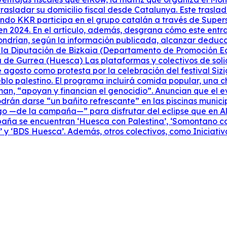
rasladar su domicilio fiscal desde Catalunya. Este trasla
l fondo KKR participa en el grupo catalán a través de Supe
en 2024. En el artículo, además, desgrana cómo este entr
pondrían, según la información publicada, alcanzar deduc
e la Diputación de Bizkaia (Departamento de Promoción Ec
lá de Gurrea (Huesca) Las plataformas y colectivos de so
 agosto como protesta por la celebración del festival Siz
lo palestino. El programa incluirá comida popular, una c
man, “apoyan y financian el genocidio”. Anuncian que el 
podrán darse “un bañito refrescante” en las piscinas munic
o —de la campaña—” para disfrutar del eclipse que en Alca
aña se encuentran ‘Huesca con Palestina’, ‘Somontano con 
’ y ‘BDS Huesca’. Además, otros colectivos, como Iniciati