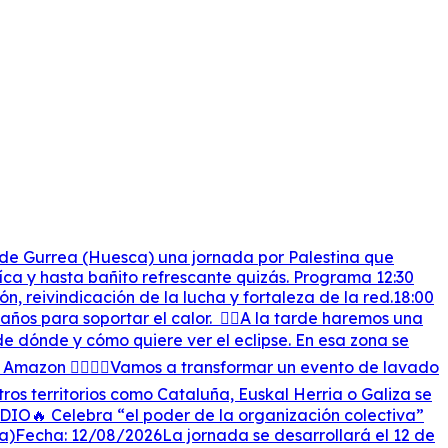
 de Gurrea (Huesca) una jornada por Palestina que
ca y hasta bañito refrescante quizás. Programa 12:30
 reivindicación de la lucha y fortaleza de la red.18:00
años para soportar el calor. ✊🏽A la tarde haremos una
e dónde y cómo quiere ver el eclipse. En esa zona se
n Amazon ✊🏽🇵🇸Vamos a transformar un evento de lavado
ros territorios como Cataluña, Euskal Herria o Galiza se
IO🔥 Celebra “el poder de la organización colectiva”
a)Fecha: 12/08/2026La jornada se desarrollará el 12 de