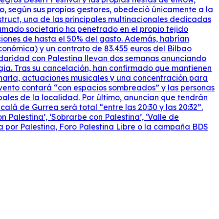
do, según sus propios gestores, obedeció únicamente a la
rstruct, una de las principales multinacionales dedicadas
amado societario ha penetrado en el propio tejido
ciones de hasta el 50% del gasto. Además, habrían
onómica) y un contrato de 83.455 euros del Bilbao
lidaridad con Palestina llevan dos semanas anunciando
igia. Tras su cancelación, han confirmado que mantienen
harla, actuaciones musicales y una concentración para
evento contará “con espacios sombreados” y las personas
ipales de la localidad. Por último, anuncian que tendrán
lá de Gurrea será total “entre las 20:30 y las 20:32”.
Palestina’, ‘Sobrarbe con Palestina’, ‘Valle de
va por Palestina, Foro Palestina Libre o la campaña BDS