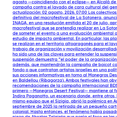
agosto —coincidiendo con el eclipse— en Alcalá de
campaña contra el lavado de cara cultural del genoc
actualización: 02 agosto, 2026. 07:00 Los colectivo
definitiva del macrofestival de La Sotonera, anun
INAGA, en una resolución emitida el 20 de julio, ap
macrofestival que se pretendía realizar en La Soto
de someter el evento a una evaluación ambiental o
estudio de impacto ambiental. En particular, las p
se realizan en el territorio altoaragonés para el l
trabajo de organización y movilización desarrollad
ha sido una de las claves para entender la suspensi
suspensión demuestra “el poder de la organización 
además, que mantendrán la campaña de boicot contr
fondo o que contratan artistas israelíes en una pol
sus acciones informativas en torno al Monegros Deser
en Baldellou (Ribagorza). Ambos festivales han obv
recomendaciones de la campaña internacional BDS —
primero —Monegros Desert Festival— mantiene al fon
Indira Paganotto, un escenario donde, entre otros, 
mismo equipo que el Sizigia, abrió la polémica en 
septiembre de 2025 la retirada de un pequeño carte
colonial. Hasta entonces, el fenómeno había pasad
pieza de Ahoztar Zelaieta que ponía el foco en las 