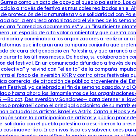
 Gurrea como un acto de apoyo al pueblo palestino. Los c
idio a través de festivales musicales realizados en el Al
s de protección de la naturaleza y de solidaridad con Pal
ciada por la empresa organizadora el viernes de la sema
reciara “carencias documentales” y un “insuficiente plant
nera, un espacio de alto valor ambiental y que cuenta con 
rdinaria y conminaba a los organizadores a realizar una 
lataformas que integran una campaña conjunta que pretend
avado de cara del genocidio en Palestina, y que arrancó a
o durante los últimos meses. De hecho, su colaboración co
ón del festival. En un comunicado difundido a través de r
colectiva” y reivindican “el éxito” de la campaña impuls
a el fondo de inversión KKR y contra otros festivales q
ítica comercial de atracción de público proveniente del Es
t Festival, ya celebrado el fin de semana pasado, y al Own
iado hasta ahora los llamamientos de las organizaciones d
Boicot, Desinversión y Sanciones— para detener el lavado
do proisraelí como el principal accionista de su matriz 
han actuado los artistas israelíes Astrix, Captain Hook y
Aragón sobre la participación de artistas y público proced
l solidario con el pueblo palestino o describieron la pre
o casi inadvertido. Incentivos fiscales y subvenciones p
ventajas fiscales que elRow, la matriz que organiza el Mone