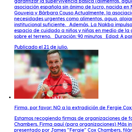
garantizar la supervivencia básica (alimentos, agu
asociación española sin ánimo de lucro, nacida en 
Gouveia y Bárbara Couso Actualmente, la asociació
necesidades urgentes como alimentos, agua, alojami
institucional suficiente. Además, La Nakba impul
espacio de cuidado a niños y niñas en medio de la 
sobre el terreno. Duración: 90 minutos Edad: A par
Publicado el 21 de julio.
Firma, por favor: NO a la extradición de Fergie C
Estamos recogiendo firmas de organizaciones de f
Chambers. Firma aquí (para organizaciones) Más info
presentado por James "Fergie" Cox Chambers, filán