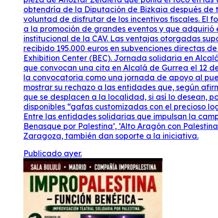
obtendría de la Diputación de Bizkaia después de t
voluntad de disfrutar de los incentivos fiscales. E
a la promoción de grandes eventos y que adquirió 
institucional de la CAV. Las ventajas otorgadas su
recibido 195.000 euros en subvenciones directas d
Exhibition Center (BEC). Jornada solidaria en Alca
que convocan una cita en Alcalá de Gurrea el 12 de
la convocatoria como una jornada de apoyo al pueb
mostrar su rechazo a las entidades que, según afir
que se desplacen a la localidad, si así lo desean, 
disponibles “gafas customizadas con el precioso log
Entre las entidades solidarias que impulsan la camp
Benasque por Palestina’, ‘Alto Aragón con Palestina
Zaragoza, también dan soporte a la iniciativa.
Publicado ayer.