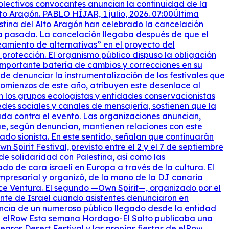
olectivos convocantes anuncian la continuidad de la
to Aragón. PABLO HÍJAR, 1 julio, 2026. 07:00Última
estina del Alto Aragón han celebrado la cancelación
na pasada. La cancelación llegaba después de que el
eamiento de alternativas” en el proyecto del
protección. El organismo público dispuso la obligación
importante batería de cambios y correcciones en su
e denunciar la instrumentalización de los festivales que
 comienzos de este año, atribuyen este desenlace al
n los grupos ecologistas y entidades conservacionistas
edes sociales y canales de mensajería, sostienen que la
ada contra el evento. Las organizaciones anuncian,
ue, según denuncian, mantienen relaciones con este
tado sionista. En este sentido, señalan que continuarán
 Spirit Festival, previsto entre el 2 y el 7 de septiembre
e solidaridad con Palestina, así como las
 de cara israelí en Europa a través de la cultura. El
empresarial y organizó, de la mano de la DJ canaria
 Ace Ventura. El segundo —Own Spirit—, organizado por el
ente de Israel cuando asistentes denunciaron en
sencia de un numeroso público llegado desde la entidad
ara elRow Esta semana Hordago-El Salto publicaba una
gros Desert Festival y las propias fiestas de elRow,