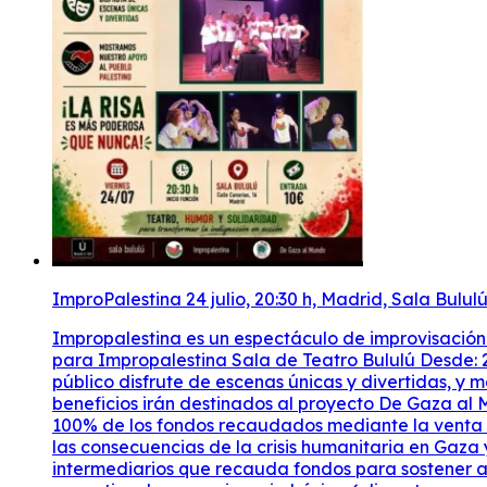
ImproPalestina 24 julio, 20:30 h, Madrid, Sala Bululú
Impropalestina es un espectáculo de improvisación 
para Impropalestina Sala de Teatro Bululú Desde: 24
público disfrute de escenas únicas y divertidas, y 
beneficios irán destinados al proyecto De Gaza al 
100% de los fondos recaudados mediante la venta d
las consecuencias de la crisis humanitaria en Gaza 
intermediarios que recauda fondos para sostener a 