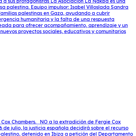
dad a sus protagonistas La Asociación La Nakba es una
a palestina. Equipo impulsor: Isabel Villoslada Sandra
amilias palestinas en Gaza, ayudando a cubrir
ergencia humanitaria y la falta de una respuesta
creada para ofrecer acompañamiento, aprendizaje y un
 nuevos proyectos sociales, educativos y comunitarios
e Cox Chambers. NO a la extradición de Fergie Cox
e julio, la justicia española decidirá sobre el recurso
alestino, detenido en Ibiza a petición del Departamento