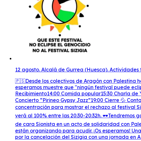
12 agosto. Alcalá de Gurrea (Huesca). Actividades 
🇵🇸Desde los colectivos de Aragón con Palestina 
esperamos muestre que "ningún festival puede eclip
Recibimiento14:00 Comida popular15:30 Charla de Y
Concierto “Pirineo Gypsy Jazz”19:00 Cierre 💦 Cont
concentración para mostrar el rechazo al festival 
verá al 100% entre las 20:30-20:32h. 🕶️Tendremos
de cara Sionista en un acto de solidaridad con Pale
están organizando para acudir. ¡Os esperamos! Un
por la cancelación del Sizigia con una jornada en