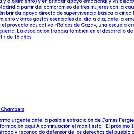
a y alojamiento) y en brindar apoyo emocional y visibili
Madrid a partir del compromiso de tres mujeres con la caus
n brinda apoyo directo de supervivencia básica a cinco f
ento y otros gastos esenciales del día a día, ante la em
sa el proyecto educativo «Raíces de Gaza», una escuela 
guerra. La asociación trabaja también en el desarrollo de
tir de 16 años
ox Chambers
orma urgente ante la posible extradición de James Fergi
rmación aquí A continuación el manifiesto: "El próximo 16 d
tropo y reconocido defensor de los derechos del pueblo p