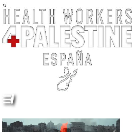
CANCIÓN. SONG. RAJIEEN راجعين | ESP ENG