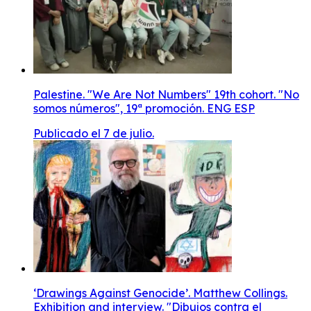
Palestine. "We Are Not Numbers" 19th cohort. "No
somos números", 19ª promoción. ENG ESP
Publicado el 7 de julio.
‘Drawings Against Genocide’. Matthew Collings.
Exhibition and interview. "Dibujos contra el