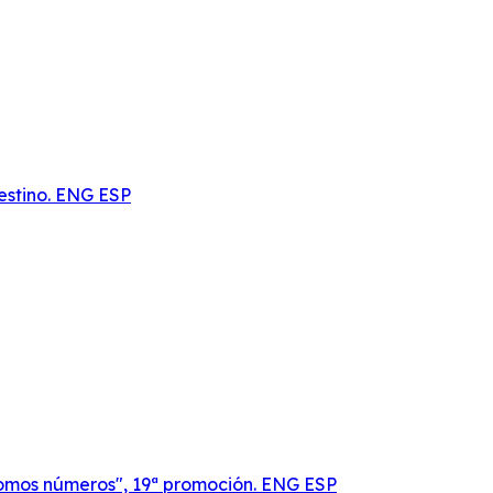
lestino. ENG ESP
somos números", 19ª promoción. ENG ESP