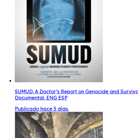
SUMUD. A Doctor’s Report on Genocide and Survival
Documental. ENG ESP
Publicado hace 5 días.