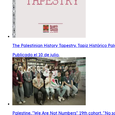
The Palestinian History Tapestry. Tapiz Histórico Pa
Publicado el 10 de julio.
Palestine. "We Are Not Numbers" 19th cohort. "No 