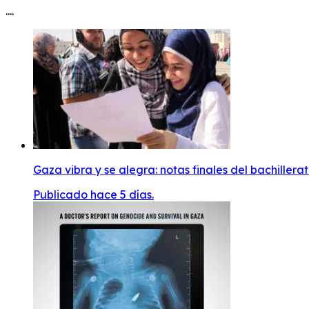
....
Gaza vibra y se alegra: notas finales del bachillera
Publicado hace 5 días.