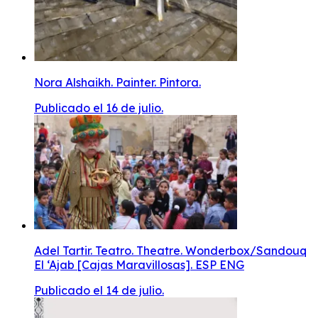
Nora Alshaikh. Painter. Pintora.
Publicado el 16 de julio.
Adel Tartir. Teatro. Theatre. Wonderbox/Sandouq
El ‘Ajab [Cajas Maravillosas]. ESP ENG
Publicado el 14 de julio.