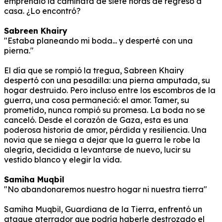
emprendió la caminata de siete horas de regreso a
casa.
¿Lo encontró?
Sabreen Khairy
"Estaba planeando mi boda... y desperté con una
pierna."
El día que se rompió la tregua, Sabreen Khairy
despertó con una pesadilla: una pierna amputada, su
hogar destruido.
Pero incluso entre los escombros de la
guerra, una cosa permaneció: el amor.
Tamer, su
prometido, nunca rompió su promesa.
La boda no se
canceló.
Desde el corazón de Gaza, esta es una
poderosa historia de amor, pérdida y resiliencia.
Una
novia que se niega a dejar que la guerra le robe la
alegría, decidida a levantarse de nuevo, lucir su
vestido blanco y elegir la vida.
Samiha Muqbil
"No abandonaremos nuestro hogar ni nuestra tierra"
Samiha Muqbil, Guardiana de la Tierra, enfrentó un
ataque aterrador que podría haberle destrozado el