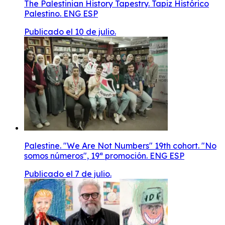
The Palestinian History Tapestry. Tapiz Histórico
Palestino. ENG ESP
Publicado el 10 de julio.
Palestine. "We Are Not Numbers" 19th cohort. "No
somos números", 19ª promoción. ENG ESP
Publicado el 7 de julio.