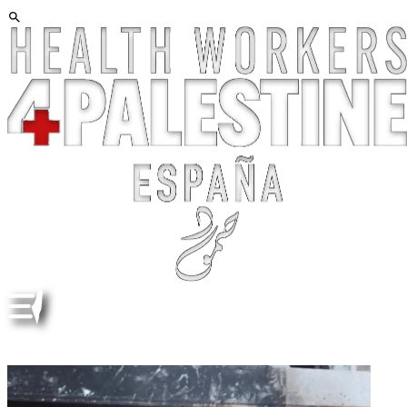
IYAD SABBAH, ESCULTURAS, "DESGASTADOS"