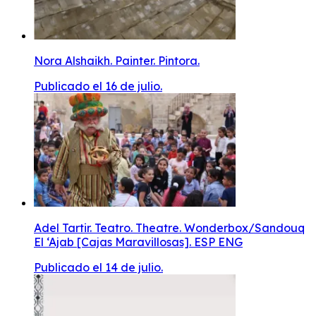
Nora Alshaikh. Painter. Pintora.
Publicado el 16 de julio.
Adel Tartir. Teatro. Theatre. Wonderbox/Sandouq
El ‘Ajab [Cajas Maravillosas]. ESP ENG
Publicado el 14 de julio.