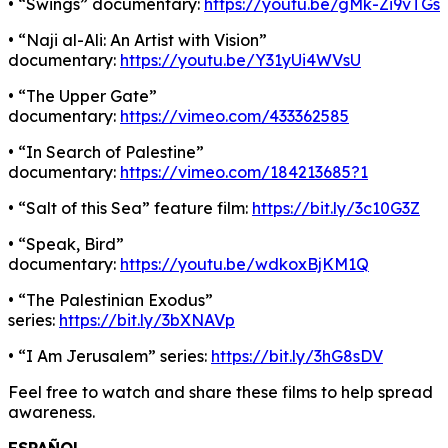
• “Swings” documentary:
https://youtu.be/gMk-Zi9vTGs
• “Naji al-Ali: An Artist with Vision”
documentary:
https://youtu.be/Y31yUi4WVsU
• “The Upper Gate”
documentary:
https://vimeo.com/433362585
• “In Search of Palestine”
documentary:
https://vimeo.com/184213685?1
• “Salt of this Sea” feature film:
https://bit.ly/3c10G3Z
• “Speak, Bird”
documentary:
https://youtu.be/wdkoxBjKM1Q
• “The Palestinian Exodus”
series:
https://bit.ly/3bXNAVp
• “I Am Jerusalem” series:
https://bit.ly/3hG8sDV
Feel free to watch and share these films to help spread
awareness.