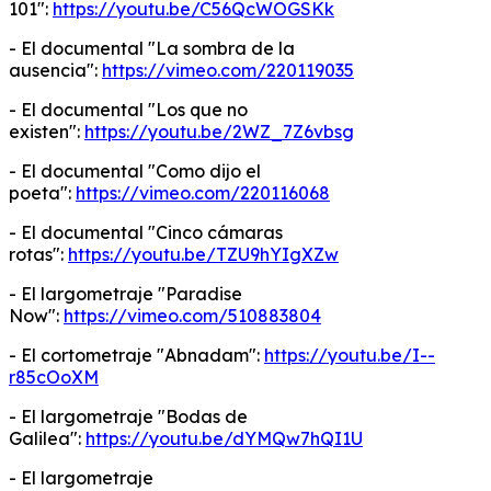
101":
https://youtu.be/C56QcWOGSKk
- El documental "La sombra de la
ausencia":
https://vimeo.com/220119035
- El documental "Los que no
existen":
https://youtu.be/2WZ_7Z6vbsg
- El documental "Como dijo el
poeta":
https://vimeo.com/220116068
- El documental "Cinco cámaras
rotas":
https://youtu.be/TZU9hYIgXZw
- El largometraje "Paradise
Now":
https://vimeo.com/510883804
- El cortometraje "Abnadam":
https://youtu.be/I--
r85cOoXM
- El largometraje "Bodas de
Galilea":
https://youtu.be/dYMQw7hQI1U
- El largometraje