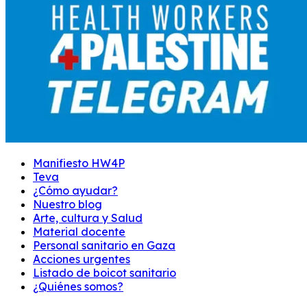
Manifiesto HW4P
Teva
¿Cómo ayudar?
Nuestro blog
Arte, cultura y Salud
Material docente
Personal sanitario en Gaza
Acciones urgentes
Listado de boicot sanitario
¿Quiénes somos?