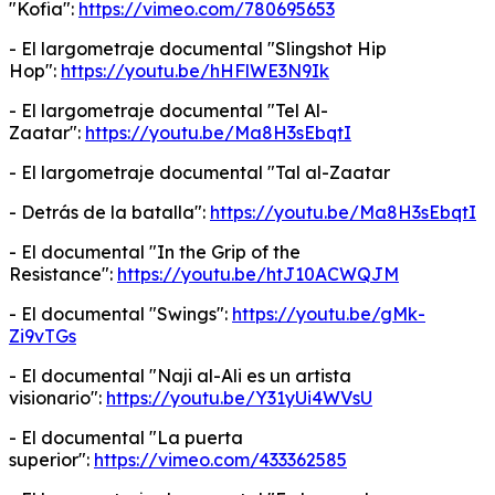
"Kofia":
https://vimeo.com/780695653
- El largometraje documental "Slingshot Hip
Hop":
https://youtu.be/hHFlWE3N9Ik
- El largometraje documental "Tel Al-
Zaatar":
https://youtu.be/Ma8H3sEbqtI
- El largometraje documental "Tal al-Zaatar
- Detrás de la batalla":
https://youtu.be/Ma8H3sEbqtI
- El documental "In the Grip of the
Resistance":
https://youtu.be/htJ10ACWQJM
- El documental "Swings":
https://youtu.be/gMk-
Zi9vTGs
- El documental "Naji al-Ali es un artista
visionario":
https://youtu.be/Y31yUi4WVsU
- El documental "La puerta
superior":
https://vimeo.com/433362585