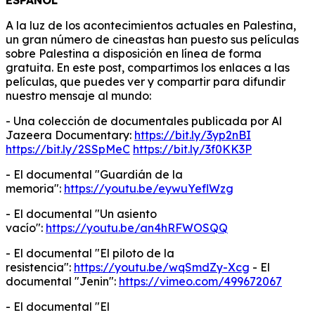
ESPAÑOL
A la luz de los acontecimientos actuales en Palestina,
un gran número de cineastas han puesto sus películas
sobre Palestina a disposición en línea de forma
gratuita. En este post, compartimos los enlaces a las
películas, que puedes ver y compartir para difundir
nuestro mensaje al mundo:
- Una colección de documentales publicada por Al
Jazeera Documentary:
https://bit.ly/3yp2nBI
https://bit.ly/2SSpMeC
https://bit.ly/3f0KK3P
- El documental "Guardián de la
memoria":
https://youtu.be/eywuYeflWzg
- El documental "Un asiento
vacío":
https://youtu.be/an4hRFWOSQQ
- El documental "El piloto de la
resistencia":
https://youtu.be/wqSmdZy-Xcg
- El
documental "Jenin":
https://vimeo.com/499672067
- El documental "El