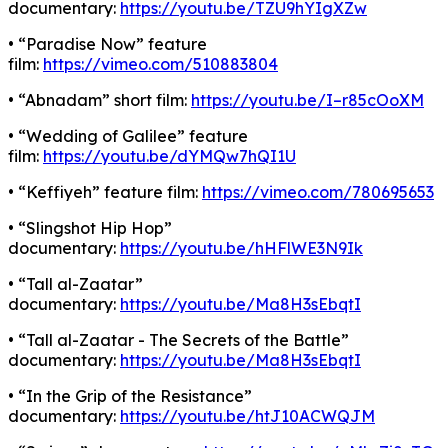
documentary:
https://youtu.be/TZU9hYIgXZw
• “Paradise Now” feature
film:
https://vimeo.com/510883804
• “Abnadam” short film:
https://youtu.be/I–r85cOoXM
• “Wedding of Galilee” feature
film:
https://youtu.be/dYMQw7hQI1U
• “Keffiyeh” feature film:
https://vimeo.com/780695653
• “Slingshot Hip Hop”
documentary:
https://youtu.be/hHFlWE3N9Ik
• “Tall al-Zaatar”
documentary:
https://youtu.be/Ma8H3sEbqtI
• “Tall al-Zaatar - The Secrets of the Battle”
documentary:
https://youtu.be/Ma8H3sEbqtI
• “In the Grip of the Resistance”
documentary:
https://youtu.be/htJ10ACWQJM