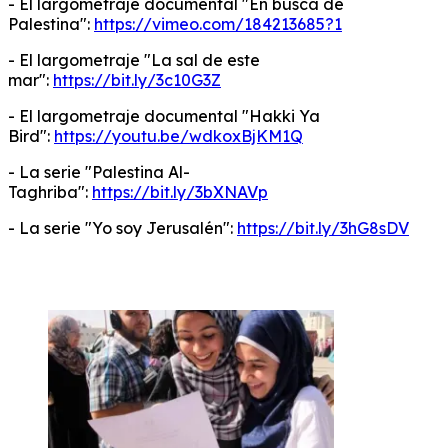
- El largometraje documental "En busca de
Palestina":
https://vimeo.com/184213685?1
- El largometraje "La sal de este
mar":
https://bit.ly/3c10G3Z
- El largometraje documental "Hakki Ya
Bird":
https://youtu.be/wdkoxBjKM1Q
- La serie "Palestina Al-
Taghriba":
https://bit.ly/3bXNAVp
- La serie "Yo soy Jerusalén":
https://bit.ly/3hG8sDV