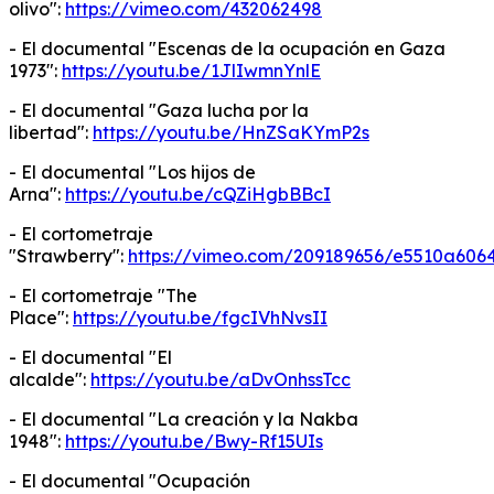
olivo":
https://vimeo.com/432062498
- El documental "Escenas de la ocupación en Gaza
1973":
https://youtu.be/1JlIwmnYnlE
- El documental "Gaza lucha por la
libertad":
https://youtu.be/HnZSaKYmP2s
- El documental "Los hijos de
Arna":
https://youtu.be/cQZiHgbBBcI
- El cortometraje
"Strawberry":
https://vimeo.com/209189656/e5510a606
- El cortometraje "The
Place":
https://youtu.be/fgcIVhNvsII
- El documental "El
alcalde":
https://youtu.be/aDvOnhssTcc
- El documental "La creación y la Nakba
1948":
https://youtu.be/Bwy-Rf15UIs
- El documental "Ocupación