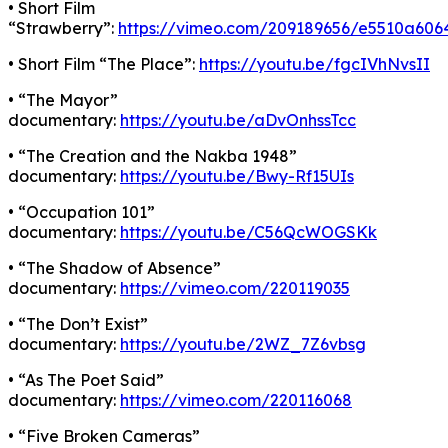
• Short Film
“Strawberry”:
https://vimeo.com/209189656/e5510a606
• Short Film “The Place”:
https://youtu.be/fgcIVhNvsII
• “The Mayor”
documentary:
https://youtu.be/aDvOnhssTcc
• “The Creation and the Nakba 1948”
documentary:
https://youtu.be/Bwy-Rf15UIs
• “Occupation 101”
documentary:
https://youtu.be/C56QcWOGSKk
• “The Shadow of Absence”
documentary:
https://vimeo.com/220119035
• “The Don’t Exist”
documentary:
https://youtu.be/2WZ_7Z6vbsg
• “As The Poet Said”
documentary:
https://vimeo.com/220116068
• “Five Broken Cameras”