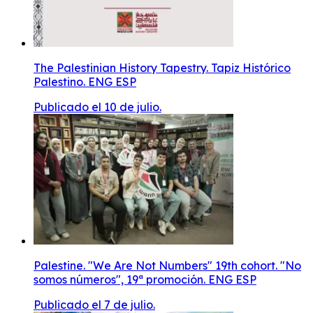
The Palestinian History Tapestry. Tapiz Histórico
Palestino. ENG ESP
Publicado el 10 de julio.
Palestine. "We Are Not Numbers" 19th cohort. "No
somos números", 19ª promoción. ENG ESP
Publicado el 7 de julio.