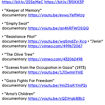
https://bit.ly/2SSpMeC
https://bit.ly/3f0KK3P
• “Keeper of Memory”
documentary:
https://youtu.be/eywuYeflWzg
• “Empty Seat”
documentary:
https://youtu.be/an4hRFWOSQQ
• “Resistance Pilot”
documentary:
https://youtu.be/wqSmdZy-Xcg
• “Jenin”
documentary:
https://vimeo.com/499672067
• “The Olive Tree”
documentary:
https://vimeo.com/432062498
• “Scenes from the Occupation in Gaza” (1973)
documentary:
https://youtu.be/1JlIwmnYnlE
• “Gaza Fights For Freedom”
documentary:
https://youtu.be/HnZSaKYmP2s
• “Arna’s Children”
documentary:
https://youtu.be/cQZiHgbBBcI