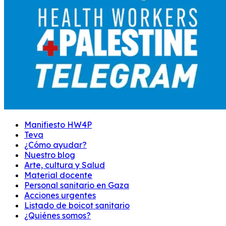
Manifiesto HW4P
Teva
¿Cómo ayudar?
Nuestro blog
Arte, cultura y Salud
Material docente
Personal sanitario en Gaza
Acciones urgentes
Listado de boicot sanitario
¿Quiénes somos?