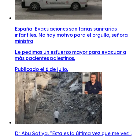
España. Evacuaciones sanitarias sanitarias
infantiles. No hay motivo para el orgullo, señora
ministra
Le pedimos un esfuerzo mayor para evacuar a
más pacientes palestinos.
Publicado el 6 de julio.
Dr Abu Safiya. "Esta es la última vez que me ves".