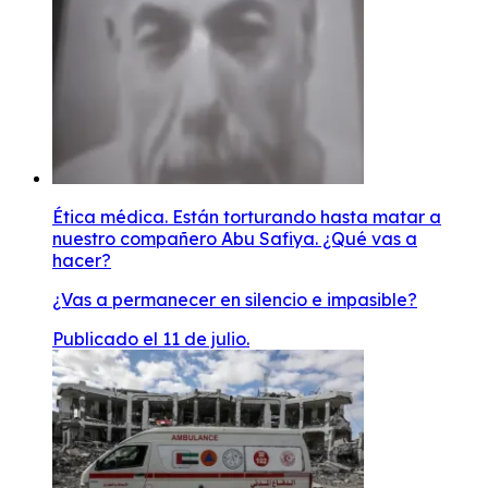
Ética médica. Están torturando hasta matar a
nuestro compañero Abu Safiya. ¿Qué vas a
hacer?
¿Vas a permanecer en silencio e impasible?
Publicado el 11 de julio.