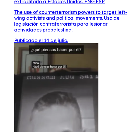
extraditarlo a Estados Unidos. ENG ESP
The use of counterterrorism powers to target left-
wing activists and political movements. Uso de
legislación contraterrorista para lesionar
actividades propalestina.
Publicado el 14 de julio.