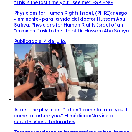
"This is the last time you'll see me" ESP ENG
Physicians for Human Rights Israel, (PHRI): riesgo
«inminente» para la vida del doctor Hussam Abu
Safiya. Physicians for Human Rights Israel of an
"imminent" risk to the life of Dr. Hussam Abu Safiya
Publicado el 4 de julio.
Israel. The physician: “I didn’t come to treat you. I
came to torture you.” El médico: «No vine a
curarte. Vine a torturarte».