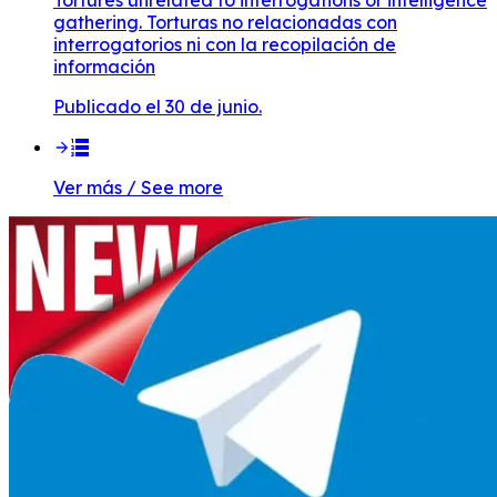
Tortures unrelated to interrogations or intelligence
gathering. Torturas no relacionadas con
interrogatorios ni con la recopilación de
información
Publicado el 30 de junio.
Ver más / See more