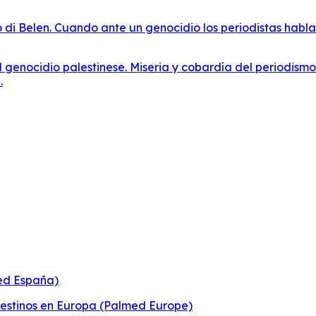
o di Belen. Cuando ante un genocidio los periodistas habla
al genocidio palestinese. Miseria y cobardía del periodism
.
ed España)
estinos en Europa (Palmed Europe)