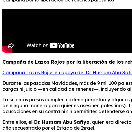
Campaña de Lazos Rojos por la liberación de los reh
Campaña Lazos Rojos en apoyo del Dr. Hussam Abu Safiy
Durante las pasadas Navidades, más de 9 mil 100 palesti
cargos ni juicio ―en calidad de rehenes―, incluyendo al
Trescientos presos cumplen cadena perpetua y algunos p
de ninguna manera para quienes asesinen palestinos). La 
acusaciones en su contra ni sin permitirles defenderse an
Entre ellos,
el Dr. Hussam Abu Safiya
, quien era direct
año secuestrado por el Estado de Israel.