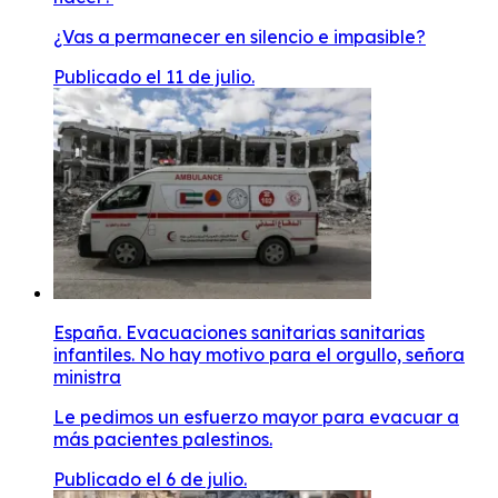
¿Vas a permanecer en silencio e impasible?
Publicado el 11 de julio.
España. Evacuaciones sanitarias sanitarias
infantiles. No hay motivo para el orgullo, señora
ministra
Le pedimos un esfuerzo mayor para evacuar a
más pacientes palestinos.
Publicado el 6 de julio.