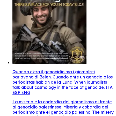
Quando c’era il genocidio ma i giornalisti
parlavano di Belen. Cuando ante un genocidio los
periodistas hablan de la Luna. When journalists
talk about cosmology in the face of genocide. ITA
ESP ENG
La miseria e la codardia del giornalismo di fronte
al genocidio palestinese. Miseria y cobardía del
periodismo ante el genocidio palestino. The misery