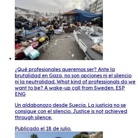
¿Qué profesionales queremos ser? Ante la
brutalidad en Gaza, no son opciones ni el silencio
ni la neutralidad. What kind of professionals do we
want to be? A wake-up call from Sweden. ESP
ENG
Un aldabonazo desde Suecia. La justicia no se
consigue con el silencio. Justice is not achieved
through silence.
Publicado el 18 de julio.