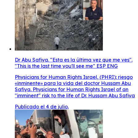
Dr Abu Safiya. "Esta es la última vez que me ves".
"This is the last time you'll see me" ESP ENG
Physicians for Human Rights Israel, (PHRI): riesgo
«inminente» para la vida del doctor Hussam Abu
Safiya. Physicians for Human Rights Israel of an
"imminent" risk to the life of Dr. Hussam Abu Safiya
Publicado el 4 de julio.