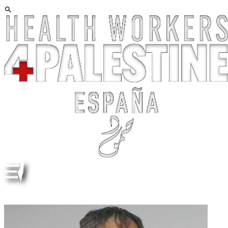
MOHAMMAD BAKRI. OBITUARIO. OBITUARY ESP ENG