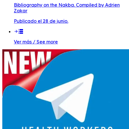
Bibliography on the Nakba. Compiled by Adrien
Zakar
Publicado el 28 de junio.
Ver más / See more