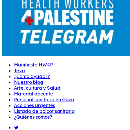
Manifiesto HW4P
Teva
¿Cómo ayudar?
Nuestro blog
Arte, cultura y Salud
Material docente
Personal sanitario en Gaza
Acciones urgentes
Listado de boicot sanitario
¿Quiénes somos?