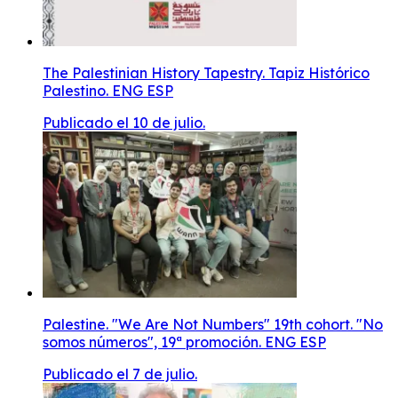
The Palestinian History Tapestry. Tapiz Histórico
Palestino. ENG ESP
Publicado el 10 de julio.
Palestine. "We Are Not Numbers" 19th cohort. "No
somos números", 19ª promoción. ENG ESP
Publicado el 7 de julio.