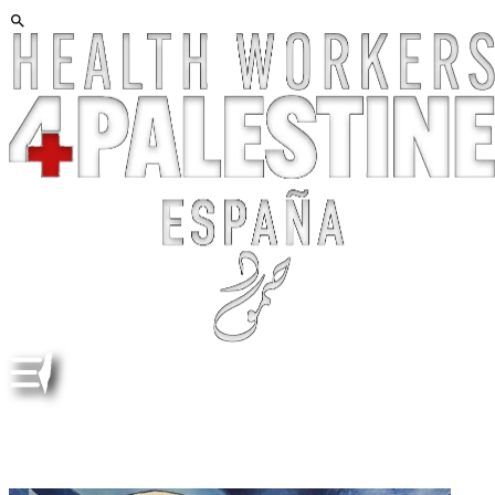
DE GAZA AL MUNDO. FROM GAZA TO THE WORLD.
GAZNICA. FIRAS THABET, GAZNICA, 2025, ACRYLIC
ON CANVAS, 127 X 152 CM. ESP ENG