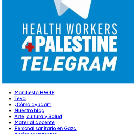
Manifiesto HW4P
Teva
¿Cómo ayudar?
Nuestro blog
Arte, cultura y Salud
Material docente
Personal sanitario en Gaza