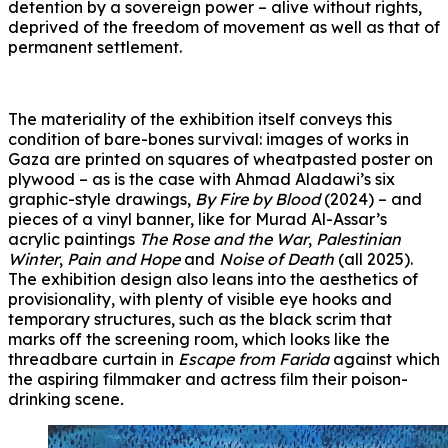
detention by a sovereign power – alive without rights,
deprived of the freedom of movement as well as that of
permanent settlement.
The materiality of the exhibition itself conveys this
condition of bare-bones survival: images of works in
Gaza are printed on squares of wheatpasted poster on
plywood – as is the case with Ahmad Aladawi’s six
graphic-style drawings,
By Fire by Blood
(2024) – and
pieces of a vinyl banner, like for Murad Al-Assar’s
acrylic paintings
The Rose and the War
,
Palestinian
Winter
,
Pain and Hope
and
Noise of Death
(all 2025).
The exhibition design also leans into the aesthetics of
provisionality, with plenty of visible eye hooks and
temporary structures, such as the black scrim that
marks off the screening room, which looks like the
threadbare curtain in
Escape from Farida
against which
the aspiring filmmaker and actress film their poison-
drinking scene
.