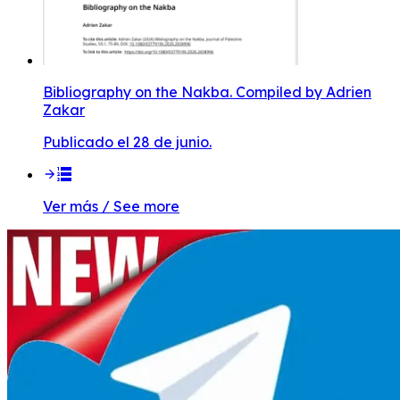
Bibliography on the Nakba. Compiled by Adrien
Zakar
Publicado el 28 de junio.
Ver más / See more