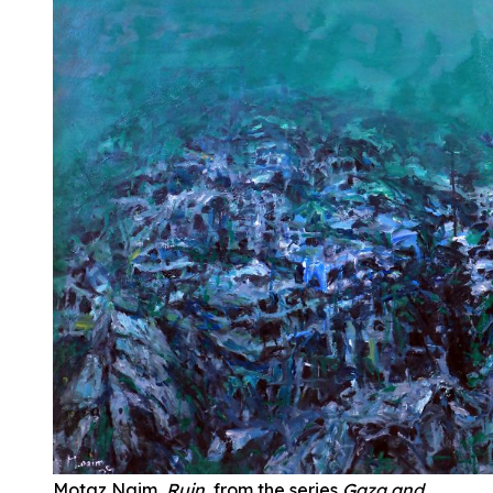
Motaz Naim,
Ruin
, from the series
Gaza and