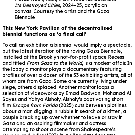
Its Destroyed Cities
, 2024–25, acrylic on
canvas. Courtesy the artist and the Gaza
Biennale
This New York Pavilion of the decentralised
biennial functions as ‘a final call’
To call an exhibition a biennial would imply a spectacle,
but the latest iteration of the roving Gaza Biennale,
installed at the Brooklyn not-for-profit space Recess
and titled
From Gaza to the World
, is a modest affair. In
the lobby a monitor plays a documentary featuring
profiles of over a dozen of the 53 exhibiting artists, all of
whom are from Gaza. Some are currently living under
siege, others displaced. Another monitor loops a
selection of videoworks by Emad Badwan, Mohanad Al
Sayes and Yahya Alsholy. Alsholy’s captivating short
film
Escape from Farida
(2025) cuts between plotlines
about a man digging in rubble in search of a kitten, a
couple breaking up over whether to leave or stay in
Gaza and an aspiring filmmaker and actress
attempting to shoot a scene from Shakespeare’s