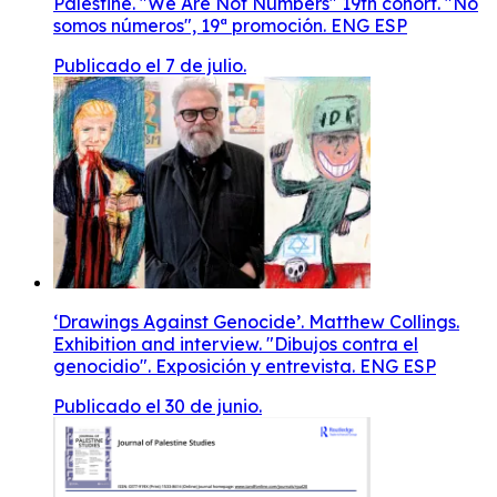
Palestine. "We Are Not Numbers" 19th cohort. "No
somos números", 19ª promoción. ENG ESP
Publicado el 7 de julio.
‘Drawings Against Genocide’. Matthew Collings.
Exhibition and interview. "Dibujos contra el
genocidio". Exposición y entrevista. ENG ESP
Publicado el 30 de junio.