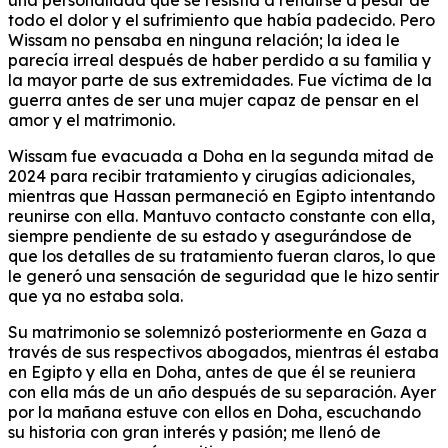
una personalidad que se resistía a rendirse a pesar de
todo el dolor y el sufrimiento que había padecido. Pero
Wissam no pensaba en ninguna relación; la idea le
parecía irreal después de haber perdido a su familia y
la mayor parte de sus extremidades. Fue víctima de la
guerra antes de ser una mujer capaz de pensar en el
amor y el matrimonio.
Wissam fue evacuada a Doha en la segunda mitad de
2024 para recibir tratamiento y cirugías adicionales,
mientras que Hassan permaneció en Egipto intentando
reunirse con ella. Mantuvo contacto constante con ella,
siempre pendiente de su estado y asegurándose de
que los detalles de su tratamiento fueran claros, lo que
le generó una sensación de seguridad que le hizo sentir
que ya no estaba sola.
Su matrimonio se solemnizó posteriormente en Gaza a
través de sus respectivos abogados, mientras él estaba
en Egipto y ella en Doha, antes de que él se reuniera
con ella más de un año después de su separación. Ayer
por la mañana estuve con ellos en Doha, escuchando
su historia con gran interés y pasión; me llenó de