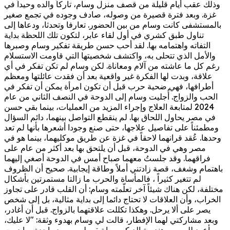
وذلك عقب أيام قليلة من قصف منزل وسام، تاركاً والده وحيداً في
غزة. وبعد فترة قصيرة من وصوله، صادف وجوده في تجمع صغير
بالمستشفى كانت وسام من بين الحضور. تعارفا وتحدثا، ودعاها إلى
تناول طبق كشري في أول لقاء عابر، لتكون تلك اللحظة بداية
التفاته واهتمامه بها. لقد أحب حسن طريقة تفكير وسام وصبرها
والأمل الذي تتحلى به، واكتشف شخصيتها التي قاومت الاستسلام
رغم كل ما عاشته من آلام ومعاناة. لكن وسام لم تكن تفكر في أي
علاقة، وبدت لها الفكرة غير واقعية بعد أن فقدت عائلتها ومعظم
أطرافها، فهي ضحية حرب قبل أن تكون امرأة يمكن أن تفكر في
الحب والزواج. أُجليت وسام إلى الدوحة في النصف الثاني من عام
2024 لمتابعة العلاج وإجراء المزيد من العمليات، بينما بقي حسن
في مصر يحاول اللحاق بها. لم ينقطع التواصل بينهما، دائم السؤال
ومطمئناً على تفاصيل علاجها، حتى صنع وجودا أشعرها بأنها لم تعد
وحدها. عُقد قرانهما لاحقاً في غزة عن طريق موكليهما، بينما هو في
مصر وهي في الدوحة، قبل أن يلتحق بها بعد أكثر من عام على
فراقهما. وقد جلستُ معهما صباح أمس في الدوحة أصغي إليهما
باهتمام وشغف، قصة زادتني أملاً وطاقة إيجابية. صحيح أن الظروف
لم تتغير كثيراً ، فالمأساة والحرب ما زالتا مستمرتين بأشكال
مختلفة، لكن هناك شيئاً آخر تعلّمته وسام: أن القلب قادر على تجاوز
الخراب، وأن العلاقات لا تحتاج دائما إلى بداية مثالية، بل إلى شخص
يصر على ألا يرحل. وهكذا تكللت علاقتهما بالزواج. قبل أن أغادر،
وبعد مشاركتي لهما الإفطار، قالت لي وسام بهدوء وثقة: "لا عليك،