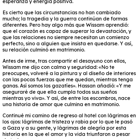
esperanza y energía positiva.
Es cierto que las circunstancias no han cambiado
mucho; la tragedia y la guerra continúan de formas
diferentes. Pero hay algo más que Wissam aprendió:
que el corazón es capaz de superar la devastación, y
que las relaciones no siempre necesitan un comienzo
perfecto, sino a alguien que insista en quedarse. Y así,
su relación culminó en matrimonio.
Antes de irme, tras compartir el desayuno con ellos,
Wissam me dijo con calma y seguridad: «No te
preocupes, volveré a la pintura y al diseño de interiores
con las pocas fuerzas que me quedan, mientras tenga
ganas. Así somos los gazatíes». Hassan añadió: «Y me
aseguraré de que ella cumpla todos sus sueños
mientras yo viva». Y así, de entre los escombros, nace
una historia de amor que culmina en matrimonio.
Continué mi camino de regreso al hotel con lágrimas en
los ojos: lágrimas de tristeza y rabia por lo que le pasó
a Gaza y a su gente, y lágrimas de alegría por esta
historia en la que el amor y la vida triunfaron a pesar