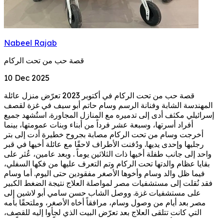
Nabeel Rajab
قصة حب من تحت الركام
10 Dec 2025
قصة حب من تحت الركام في أكتوبر 2023 تعرّض منزل عائلة
المهندسة الشابة وفنانة الرسم وسام حاتم أبو سيف في غزة لقصف
إسرائيلي مكثف أدى إلى تدميره مع المنازل المجاورة. استُشهد جميع
أفراد أسرتها، وسبعة عشر فرداً من أبناء وبنات عمومتها، بينما
أخرجت وسام من تحت الركام مصابة بجروح خطيرة أدت إلى بتر
رجليها وإحدى يديها. ودُفنت الأطراف لاحقًا مع عائلة أخيها في قبر
واحد إلى جانب طفلة أخيها ذات الثلاثين يوماً . وبعد عامين، عُثر على
بقايا عظام والدتها تحت الركام وتم التعرف عليها من فكها السفلي،
فيما ظل والد وسام وأخوها الأصغر مفقودين حتى اليوم. أما وسام
فقد نُقلت إلى مستشفيات مصر لمواصلة العلاج نتيجة الضغط الكبير
على مستشفيات غزة. ووصل الشاب حسن سامي أبو لاشين إلى
مصر بعد أيام من وصول وسام، مرافقاً أخاه الأصغر، وملتحقًا بأمه
التي كانت تتلقى العلاج بعد تعرّض البيت الذي لجأوا إليه للقصف،