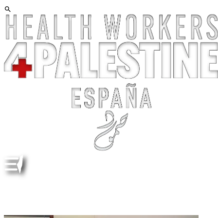
قصة حب من تحت الركام NABEEL RAJAB UNA HISTORIA
DE AMOR BAJO LOS ESCOMBROS. A LOVE STORY
BENEATH THE RUBBLE