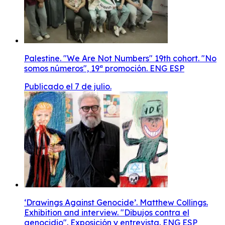
Palestine. "We Are Not Numbers" 19th cohort. "No
somos números", 19ª promoción. ENG ESP
Publicado el 7 de julio.
‘Drawings Against Genocide’. Matthew Collings.
Exhibition and interview. "Dibujos contra el
genocidio". Exposición y entrevista. ENG ESP