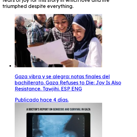
tears of joy for this story in which love and life
triumphed despite everything.
Gaza vibra y se alegra: notas finales del
bachillerato. Gaza Refuses to Die: Joy Is Also
Resistance. Tawjihi. ESP ENG
Publicado hace 4 días.