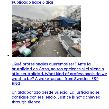
Publicado hace 6 días.
¿Qué profesionales queremos ser? Ante la
brutalidad en Gaza, no son opciones ni el silencio
ni la neutralidad. What kind of professionals do we
want to be? A wake-up call from Sweden. ESP
ENG
Un aldabonazo desde Suecia. La justicia no se
consigue con el silencio. Justice is not achieved
through silence.