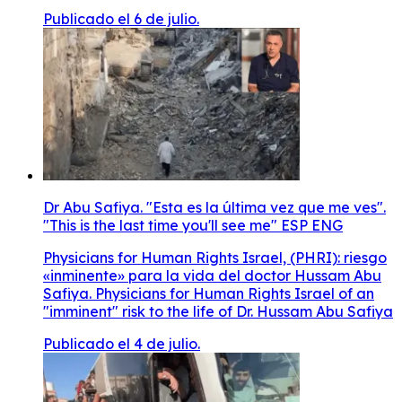
Publicado el 6 de julio.
Dr Abu Safiya. "Esta es la última vez que me ves".
"This is the last time you'll see me" ESP ENG
Physicians for Human Rights Israel, (PHRI): riesgo
«inminente» para la vida del doctor Hussam Abu
Safiya. Physicians for Human Rights Israel of an
"imminent" risk to the life of Dr. Hussam Abu Safiya
Publicado el 4 de julio.