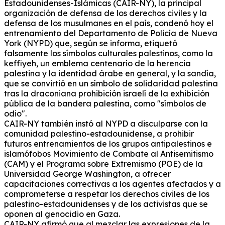
Estadounidenses-Islámicas (CAIR-NY), la principal
organización de defensa de los derechos civiles y la
defensa de los musulmanes en el país, condenó hoy el
entrenamiento del Departamento de Policía de Nueva
York (NYPD) que, según se informa, etiquetó
falsamente los símbolos culturales palestinos, como la
keffiyeh, un emblema centenario de la herencia
palestina y la identidad árabe en general, y la sandía,
que se convirtió en un símbolo de solidaridad palestina
tras la draconiana prohibición israelí de la exhibición
pública de la bandera palestina, como "símbolos de
odio".
CAIR-NY también instó al NYPD a disculparse con la
comunidad palestino-estadounidense, a prohibir
futuros entrenamientos de los grupos antipalestinos e
islamófobos Movimiento de Combate al Antisemitismo
(CAM) y el Programa sobre Extremismo (POE) de la
Universidad George Washington, a ofrecer
capacitaciones correctivas a los agentes afectados y a
comprometerse a respetar los derechos civiles de los
palestino-estadounidenses y de los activistas que se
oponen al genocidio en Gaza.
CAIR-NY afirmó que al mezclar las expresiones de la