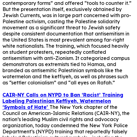
contemporary forms” and offered “tools to counter it.”
But the presentation itself, exclusively obtained by
Jewish Currents, was in large part concerned with pro-
Palestine activism, casting the Palestine solidarity
movement as a significant threat to Jewish safety
despite consistent documentation that antisemitism in
the United States is most prevalent among far-right
white nationalists. The training, which focused heavily
on student protesters, repeatedly conflated
antisemitism with anti-Zionism. It categorized campus
demonstrators as extremists tied to Hamas, and
branded as antisemitic Palestinian symbols like the
watermelon and the keffiyeh, as well as phrases such
as “settler colonialism” and “all eyes on Rafah.”
CAIR-NY Calls on NYPD to Ban ‘Racist’ Training
Labeling Palestinian Keffiyeh, Watermelon
‘Symbols of Hate’
The New York chapter of the
Council on American-Islamic Relations (CAIR-NY), the
nation’s leading Muslim civil rights and advocacy
organization, today condemned the New York Police
Department’s (NYPD) training that reportedly falsely