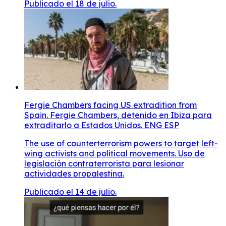
Publicado el 18 de julio.
Fergie Chambers facing US extradition from
Spain. Fergie Chambers, detenido en Ibiza para
extraditarlo a Estados Unidos. ENG ESP
The use of counterterrorism powers to target left-
wing activists and political movements. Uso de
legislación contraterrorista para lesionar
actividades propalestina.
Publicado el 14 de julio.