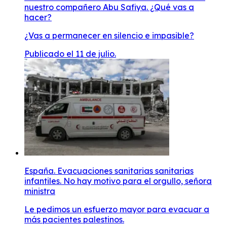
nuestro compañero Abu Safiya. ¿Qué vas a
hacer?
¿Vas a permanecer en silencio e impasible?
Publicado el 11 de julio.
España. Evacuaciones sanitarias sanitarias
infantiles. No hay motivo para el orgullo, señora
ministra
Le pedimos un esfuerzo mayor para evacuar a
más pacientes palestinos.