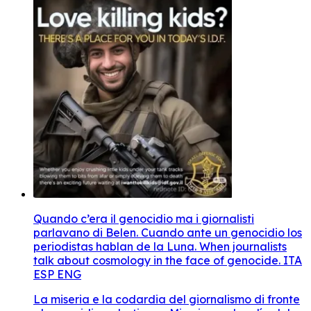
Quando c’era il genocidio ma i giornalisti
parlavano di Belen. Cuando ante un genocidio los
periodistas hablan de la Luna. When journalists
talk about cosmology in the face of genocide. ITA
ESP ENG
La miseria e la codardia del giornalismo di fronte