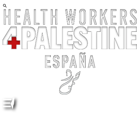
ENSEÑAN QUE LA KUFIYA Y LA SANDÍA CON
SÍMBOLOS DE ODIO. TEACHING KEFFIYEH AND
WATERMELON AS HATE ANTISEMITIC SYMBOLS ESP
ENG