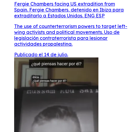
Fergie Chambers facing US extradition from
Spain. Fergie Chambers, detenido en Ibiza para
extraditarlo a Estados Unidos. ENG ESP
The use of counterterrorism powers to target left-
wing activists and political movements. Uso de
legislación contraterrorista para lesionar
actividades propalestina.
Publicado el 14 de julio.