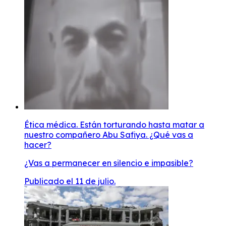
Ética médica. Están torturando hasta matar a
nuestro compañero Abu Safiya. ¿Qué vas a
hacer?
¿Vas a permanecer en silencio e impasible?
Publicado el 11 de julio.