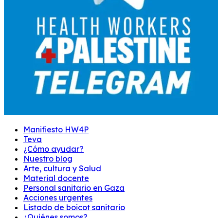
Manifiesto HW4P
Teva
¿Cómo ayudar?
Nuestro blog
Arte, cultura y Salud
Material docente
Personal sanitario en Gaza
Acciones urgentes
Listado de boicot sanitario
¿Quiénes somos?