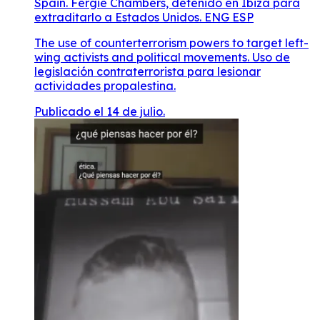
Spain. Fergie Chambers, detenido en Ibiza para
extraditarlo a Estados Unidos. ENG ESP
The use of counterterrorism powers to target left-
wing activists and political movements. Uso de
legislación contraterrorista para lesionar
actividades propalestina.
Publicado el 14 de julio.