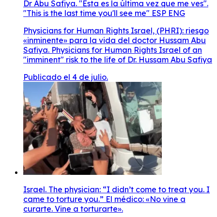
Dr Abu Safiya. "Esta es la última vez que me ves".
"This is the last time you'll see me" ESP ENG
Physicians for Human Rights Israel, (PHRI): riesgo
«inminente» para la vida del doctor Hussam Abu
Safiya. Physicians for Human Rights Israel of an
"imminent" risk to the life of Dr. Hussam Abu Safiya
Publicado el 4 de julio.
Israel. The physician: “I didn’t come to treat you. I
came to torture you.” El médico: «No vine a
curarte. Vine a torturarte».