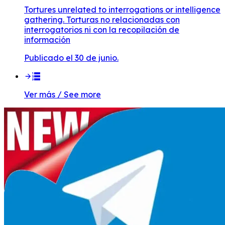
Tortures unrelated to interrogations or intelligence
gathering. Torturas no relacionadas con
interrogatorios ni con la recopilación de
información
Publicado el 30 de junio.
Ver más / See more