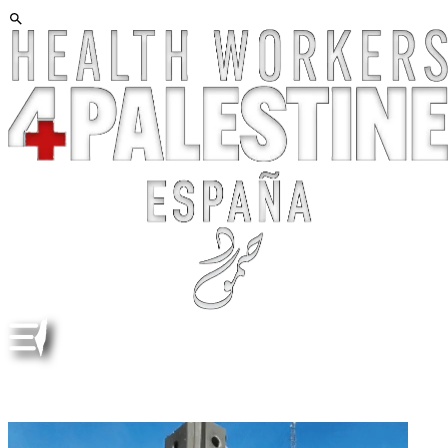
SANITARIS ACTIUS PER PALESTINA NEIX EL GRUP
"HEALTH WORKERS FOR PALESTINE SPAIN"