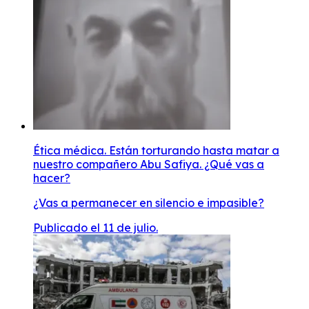
Ética médica. Están torturando hasta matar a
nuestro compañero Abu Safiya. ¿Qué vas a
hacer?
¿Vas a permanecer en silencio e impasible?
Publicado el 11 de julio.