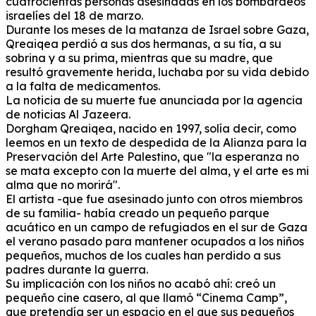
cuatrocientas personas asesinadas en los bombardeos
israelíes del 18 de marzo.
Durante los meses de la matanza de Israel sobre Gaza,
Qreaiqea perdió a sus dos hermanas, a su tía, a su
sobrina y a su prima, mientras que su madre, que
resultó gravemente herida, luchaba por su vida debido
a la falta de medicamentos.
La noticia de su muerte fue anunciada por la agencia
de noticias Al Jazeera.
Dorgham Qreaiqea, nacido en 1997, solía decir, como
leemos en un texto de despedida de la Alianza para la
Preservación del Arte Palestino, que "la esperanza no
se mata excepto con la muerte del alma, y ​​el arte es mi
alma que no morirá".
E
l artista -que fue asesinado junto con otros miembros
de su familia- había creado un pequeño parque
acuático en un campo de refugiados en el sur de Gaza
el verano pasado para mantener ocupados a los niños
pequeños, muchos de los cuales han perdido a sus
padres durante la guerra.
Su implicación con los niños no acabó ahí: creó un
pequeño cine casero, al que llamó “Cinema Camp”,
que pretendía ser un espacio en el que sus pequeños