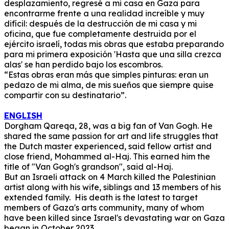
desplazamiento, regresé a mi casa en Gaza para
encontrarme frente a una realidad increíble y muy
difícil: después de la destrucción de mi casa y mi
oficina, que fue completamente destruida por el
ejército israelí, todas mis obras que estaba preparando
para mi primera exposición 'Hasta que una silla crezca
alas' se han perdido bajo los escombros.
“Estas obras eran más que simples pinturas: eran un
pedazo de mi alma, de mis sueños que siempre quise
compartir con su destinatario”.
ENGLISH
Dorgham Qareqa, 28, was a big fan of Van Gogh. He
shared the same passion for art and life struggles that
the Dutch master experienced, said fellow artist and
close friend, Mohammed al-Haj. This earned him the
title of "Van Gogh's grandson", said al-Haj.
But an Israeli attack on 4 March killed the Palestinian
artist along with his wife, siblings and 13 members of his
extended family. His death is the latest to target
members of Gaza's arts community, many of whom
have been killed since Israel's devastating war on Gaza
began in October 2023.