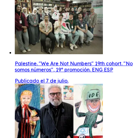
Palestine. "We Are Not Numbers" 19th cohort. "No
somos números", 19ª promoción. ENG ESP
Publicado el 7 de julio.