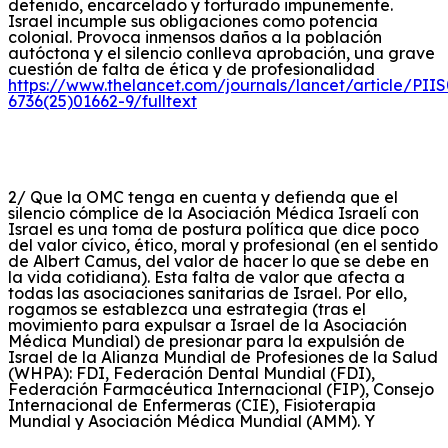
detenido, encarcelado y torturado impunemente.
Israel incumple sus obligaciones como potencia
colo
nial. Pro
voca inmensos daños a la población
autóctona y el silencio conlleva aprobación, una grave
cuestión de falta de ética y de profesionalidad
https://www.thelancet.com/journals/lancet/article/PII
6736(25)01662-9/fulltext
2/ Que la OMC tenga en cuenta y defienda que el
silencio cómplice de la Asociación Médica Israelí con
Israel es una toma de postura política que dice poco
del valor cívico, ético, moral y profesional (en el sentido
de Albert Camus, del valor de hacer lo que se debe en
la vida cotid
iana). Esta fal
ta de valor que afecta a
todas las asociaciones sanitarias de Israel. Por ello,
rogamos se establezca una estrategia (tras el
movimiento para expulsar a Israel de la Asociación
Médica Mundial) de presionar para la expulsión de
Israel de la Alianza Mundial de Profesiones de la Salud
(WHPA): FDI, Federación Dental Mundial (FDI),
Federación Farmacéutica Internacional (FIP), Consejo
Internacional de Enfermeras (CIE), Fisioterapia
Mundial y Asociación Médica Mundial (AMM). Y