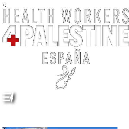
ISRAEL, FUERA DE LA ASOCIACIÓN MÉDICA
MUNDIAL (AMM, WMA). CARTA A LA ORGANIZACIÓN
MÉDICA COLEGIAL, ESPAÑA