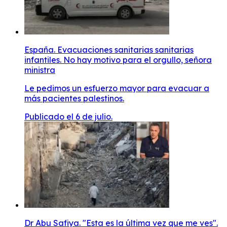
España. Evacuaciones sanitarias sanitarias
infantiles. No hay motivo para el orgullo, señora
ministra
Le pedimos un esfuerzo mayor para evacuar a
más pacientes palestinos.
Publicado el 6 de julio.
Dr Abu Safiya. "Esta es la última vez que me ves".