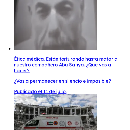
Ética médica. Están torturando hasta matar a
nuestro compañero Abu Safiya. ¿Qué vas a
hacer?
¿Vas a permanecer en silencio e impasible?
Publicado el 11 de julio.