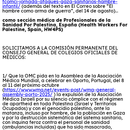
fcomci-jornada-ataques-gaza-sanitarios-hambre-
infantil/
(además del texto en El Correo sobre “El
hambre como arma de guerra”, del 14 de agosto)…
como sección médica de Profesionales de la
Sanidad Por Palestina, España (Health
Workers
For
Palestine, Spain, HW4PS)
SOLICITAMOS A LA COMISIÓN PERMANENTE DEL
CONSEJO GENERAL DE COLEGIOS OFICIALES DE
MÉDICOS:
1/ Que la OMC pida en la Asamblea de la Asociación
Médica Mundial, a celebrar en Oporto, Portugal, del 8
al 11 del próximo octubre
(
https://www.wma.net/events-post/wma-general-
assembly-porto-2025/
)
la expulsión de la Asociación
Médica Israelí por su silencio cómplice con el régimen
de apartheid en toda Palestina (Israel y Territorios
Ocupados) y con el genocidio palestino, ante la
matanza, incluso por hambre, de la población en Gaza
y por la destrucción sistemática del sistema sanitario,
con inquina feroz contra el personal de sanidad
(ambulancias incluidas) que ha sido masacrado,