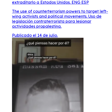
extraditarlo a Estados Unidos. ENG ESP
The use of counterterrorism powers to target left-
wing activists and political movements. Uso de
legislación contraterrorista para lesionar
actividades propalestina.
Publicado el 14 de julio.