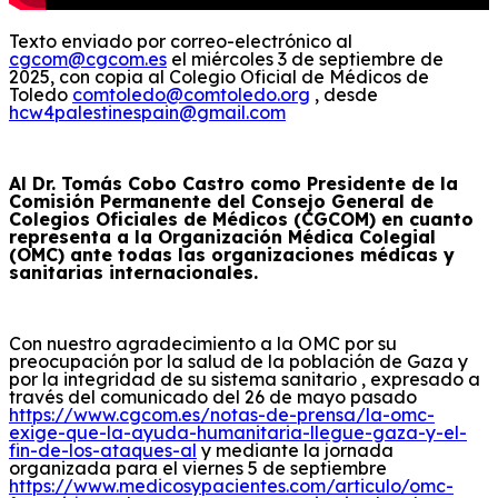
Texto enviado por correo-electrónico al
cgcom@cgcom.es
el miércoles 3 de septiembre de
2025, con copia al Colegio Oficial de Médicos de
Toledo
comtoledo@comtoledo.org
,
desde
hcw4palestinespain@gmail.com
Al Dr. Tomás Cobo Castro como Presidente de la
Comisión Permanente del Consejo General de
Colegios Oficiales de Médicos (CGCOM) en cuanto
representa a la Organización Médica Colegial
(OMC) ante todas las organizaciones médicas y
sanitarias internacionales.
Con nuestro agradecimiento a la OMC por su
preocupación por la salud de la población de Gaza y
por la integridad de su sistema sanitario , expresado a
través del comunicado del 26 de mayo pasado
https://www.cgcom.es/notas-de-prensa/la-omc-
exige-que-la-ayuda-humanitaria-llegue-gaza-y-el-
fin-de-los-ataques-al
y mediante la jornada
organizada para el viernes 5 de septiembre
https://www.medicosypacientes.com/articulo/omc-