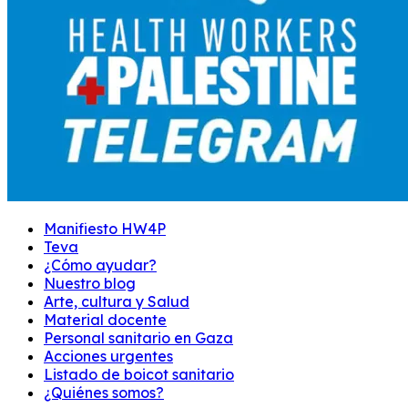
Manifiesto HW4P
Teva
¿Cómo ayudar?
Nuestro blog
Arte, cultura y Salud
Material docente
Personal sanitario en Gaza
Acciones urgentes
Listado de boicot sanitario
¿Quiénes somos?