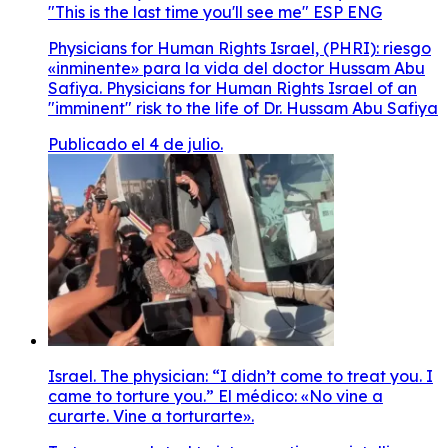
"This is the last time you'll see me" ESP ENG
Physicians for Human Rights Israel, (PHRI): riesgo
«inminente» para la vida del doctor Hussam Abu
Safiya. Physicians for Human Rights Israel of an
"imminent" risk to the life of Dr. Hussam Abu Safiya
Publicado el 4 de julio.
Israel. The physician: “I didn’t come to treat you. I
came to torture you.” El médico: «No vine a
curarte. Vine a torturarte».