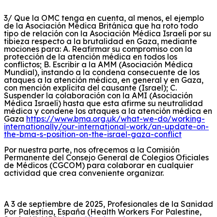
3/ Que la OMC tenga en cuenta, al menos, el ejemplo
de la Asociación Médica Británica que ha roto todo
tipo de relación con la Asociación Médica Israelí por su
tibieza respecto a la brutalidad en Gaza, mediante
mociones para: A. Reafirmar su compromiso con la
protección de la atención médica en todos los
conflictos; B. Escribir a la AMM (Asociación Médica
Mundial), instando a la condena consecuente de los
ataques a la atención médica, en general y en Gaza,
con mención explícita del causante (Israel); C.
Suspender la colaboración con la AMI (Asociación
Médica Israelí) hasta que esta afirme su neutralidad
médica y condene los ataques a la atención médica en
Gaza
https://www.bma.org.uk/what-we-do/working-
internationally/our-international-work/an-update-on-
the-bma-s-position-on-the-israel-gaza-conflict
Por nuestra parte, nos ofrece
mos a l
a Comisión
Permanente del Consejo General de Colegios Oficiales
de Médicos (CGCOM) para colaborar en cualquier
actividad que crea conveniente organizar.
A 3 de septiembre de 2025, Profesionales de la Sanidad
Por Palestina, España (Health
Workers
For Palestine,