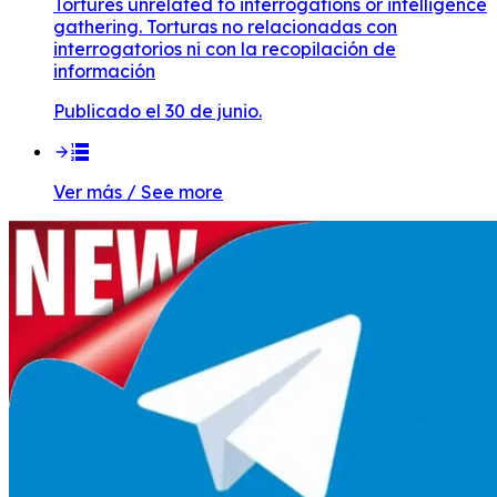
Tortures unrelated to interrogations or intelligence
gathering. Torturas no relacionadas con
interrogatorios ni con la recopilación de
información
Publicado el 30 de junio.
Ver más / See more